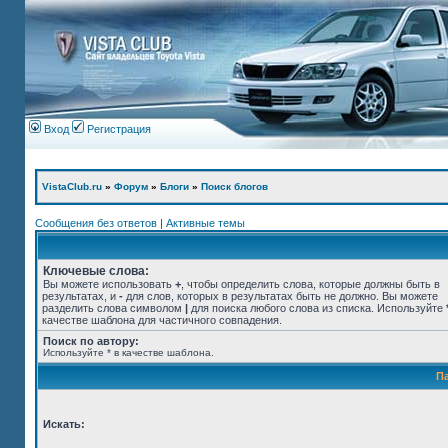
Вход
Регистрация
VistaClub.ru
»
Форум
»
Блоги
»
Поиск блогов
Сообщения без ответов
|
Активные темы
Ключевые слова:
Вы можете использовать
+
, чтобы определить слова, которые должны быть в
результатах, и
-
для слов, которых в результатах быть не должно. Вы можете
разделить слова символом
|
для поиска любого слова из списка. Используйте
качестве шаблона для частичного совпадения.
Поиск по автору:
Используйте * в качестве шаблона.
П
Искать: