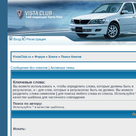
Вход
Регистрация
VistaClub.ru
»
Форум
»
Блоги
»
Поиск блогов
Сообщения без ответов
|
Активные темы
Ключевые слова:
Вы можете использовать
+
, чтобы определить слова, которые должны быть в
результатах, и
-
для слов, которых в результатах быть не должно. Вы можете
разделить слова символом
|
для поиска любого слова из списка. Используйте
качестве шаблона для частичного совпадения.
Поиск по автору:
Используйте * в качестве шаблона.
П
Искать: