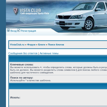
Вход
Регистрация
VistaClub.ru
»
Форум
»
Блоги
»
Поиск блогов
Сообщения без ответов
|
Активные темы
Ключевые слова:
Вы можете использовать
+
, чтобы определить слова, которые должны быть в резу
быть не должно. Вы можете разделить слова символом
|
для поиска любого слова
шаблона для частичного совпадения.
Поиск по автору:
Используйте * в качестве шаблона.
Искать: