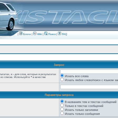
|
Блоги
|
Wiki
|
Поиск
|
FAQ
Запрос
льтатах, и
-
для слов, которых в результатах
Искать все слова
 из списка. Используйте
*
в качестве
Искать любое слово/поиск с языком з
Параметры запроса
В названиях тем и текстах сообщений
Только в текстах сообщений
Искать только заголовки
Искать только сообщения