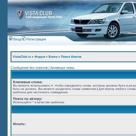
Вход
Регистрация
VistaClub.ru
»
Форум
»
Блоги
»
Поиск блогов
Сообщения без ответов
|
Активные темы
Ключевые слова:
Вы можете использовать
+
, чтобы определить слова, которые должны быть в резу
быть не должно. Вы можете разделить слова символом
|
для поиска любого слова
шаблона для частичного совпадения.
Поиск по автору:
Используйте * в качестве шаблона.
Искать: