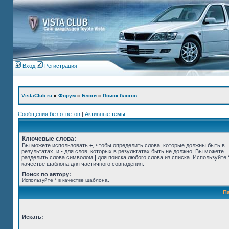
Вход
Регистрация
VistaClub.ru
»
Форум
»
Блоги
»
Поиск блогов
Сообщения без ответов
|
Активные темы
Ключевые слова:
Вы можете использовать
+
, чтобы определить слова, которые должны быть в
результатах, и
-
для слов, которых в результатах быть не должно. Вы можете
разделить слова символом
|
для поиска любого слова из списка. Используйте
качестве шаблона для частичного совпадения.
Поиск по автору:
Используйте * в качестве шаблона.
П
Искать: