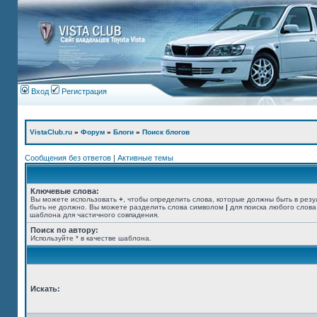
Вход
Регистрация
VistaClub.ru
»
Форум
»
Блоги
»
Поиск блогов
Сообщения без ответов
|
Активные темы
Ключевые слова:
Вы можете использовать
+
, чтобы определить слова, которые должны быть в резу
быть не должно. Вы можете разделить слова символом
|
для поиска любого слова
шаблона для частичного совпадения.
Поиск по автору:
Используйте * в качестве шаблона.
Искать: