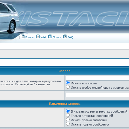
|
Блоги
|
Wiki
|
Поиск
|
FAQ
Запрос
льтатах, и
-
для слов, которых в результатах
Искать все слова
 из списка. Используйте
*
в качестве
Искать любое слово/поиск с языком з
Параметры запроса
В названиях тем и текстах сообщений
Только в текстах сообщений
Искать только заголовки
Искать только сообщения