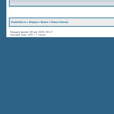
VistaClub.ru
»
Форум
»
Блоги
»
Поиск блогов
Текущее время: 08 авг 2026, 00:17
Часовой пояс: UTC + 7 часов