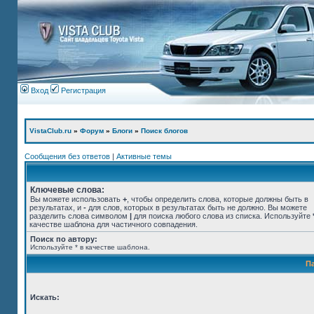
Вход
Регистрация
VistaClub.ru
»
Форум
»
Блоги
»
Поиск блогов
Сообщения без ответов
|
Активные темы
Ключевые слова:
Вы можете использовать
+
, чтобы определить слова, которые должны быть в
результатах, и
-
для слов, которых в результатах быть не должно. Вы можете
разделить слова символом
|
для поиска любого слова из списка. Используйте
качестве шаблона для частичного совпадения.
Поиск по автору:
Используйте * в качестве шаблона.
П
Искать: