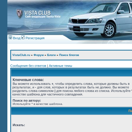
Вход
Регистрация
VistaClub.ru
»
Форум
»
Блоги
»
Поиск блогов
Сообщения без ответов
|
Активные темы
Ключевые слова:
Вы можете использовать
+
, чтобы определить слова, которые должны быть в
результатах, и
-
для слов, которых в результатах быть не должно. Вы можете
разделить слова символом
|
для поиска любого слова из списка. Используйте
качестве шаблона для частичного совпадения.
Поиск по автору:
Используйте * в качестве шаблона.
П
Искать: