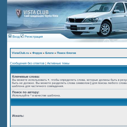
Вход
Регистрация
VistaClub.ru
»
Форум
»
Блоги
»
Поиск блогов
Сообщения без ответов
|
Активные темы
Ключевые слова:
Вы можете использовать
+
, чтобы определить слова, которые должны быть в резу
быть не должно. Вы можете разделить слова символом
|
для поиска любого слова
шаблона для частичного совпадения.
Поиск по автору:
Используйте * в качестве шаблона.
Искать: