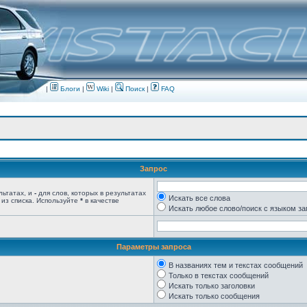
|
Блоги
|
Wiki
|
Поиск
|
FAQ
Запрос
льтатах, и
-
для слов, которых в результатах
Искать все слова
 из списка. Используйте
*
в качестве
Искать любое слово/поиск с языком з
Параметры запроса
В названиях тем и текстах сообщений
Только в текстах сообщений
Искать только заголовки
Искать только сообщения