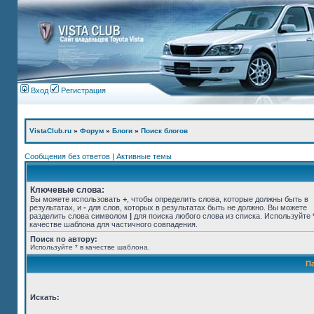
Вход
Регистрация
VistaClub.ru
»
Форум
»
Блоги
»
Поиск блогов
Сообщения без ответов
|
Активные темы
Ключевые слова:
Вы можете использовать
+
, чтобы определить слова, которые должны быть в
результатах, и
-
для слов, которых в результатах быть не должно. Вы можете
разделить слова символом
|
для поиска любого слова из списка. Используйте
качестве шаблона для частичного совпадения.
Поиск по автору:
Используйте * в качестве шаблона.
П
Искать: