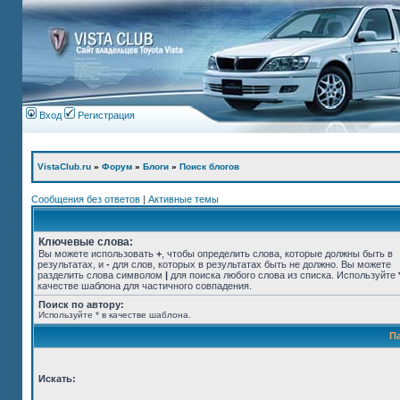
Вход
Регистрация
VistaClub.ru
»
Форум
»
Блоги
»
Поиск блогов
Сообщения без ответов
|
Активные темы
Ключевые слова:
Вы можете использовать
+
, чтобы определить слова, которые должны быть в
результатах, и
-
для слов, которых в результатах быть не должно. Вы можете
разделить слова символом
|
для поиска любого слова из списка. Используйте
качестве шаблона для частичного совпадения.
Поиск по автору:
Используйте * в качестве шаблона.
П
Искать: