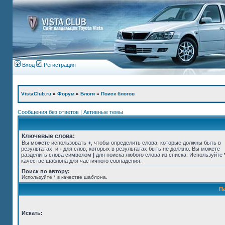
Вход
Регистрация
VistaClub.ru
»
Форум
»
Блоги
»
Поиск блогов
Сообщения без ответов
|
Активные темы
Ключевые слова:
Вы можете использовать
+
, чтобы определить слова, которые должны быть в
результатах, и
-
для слов, которых в результатах быть не должно. Вы можете
разделить слова символом
|
для поиска любого слова из списка. Используйте
качестве шаблона для частичного совпадения.
Поиск по автору:
Используйте * в качестве шаблона.
П
Искать: