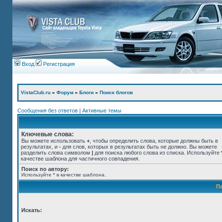
Вход
Регистрация
VistaClub.ru
»
Форум
»
Блоги
»
Поиск блогов
Сообщения без ответов
|
Активные темы
Ключевые слова:
Вы можете использовать
+
, чтобы определить слова, которые должны быть в
результатах, и
-
для слов, которых в результатах быть не должно. Вы можете
разделить слова символом
|
для поиска любого слова из списка. Используйте
качестве шаблона для частичного совпадения.
Поиск по автору:
Используйте * в качестве шаблона.
П
Искать: