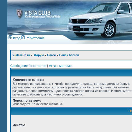
Вход
Регистрация
VistaClub.ru
»
Форум
»
Блоги
»
Поиск блогов
Сообщения без ответов
|
Активные темы
Ключевые слова:
Вы можете использовать
+
, чтобы определить слова, которые должны быть в
результатах, и
-
для слов, которых в результатах быть не должно. Вы можете
разделить слова символом
|
для поиска любого слова из списка. Используйте
качестве шаблона для частичного совпадения.
Поиск по автору:
Используйте * в качестве шаблона.
П
Искать: