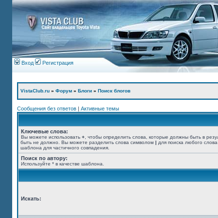
Вход
Регистрация
VistaClub.ru
»
Форум
»
Блоги
»
Поиск блогов
Сообщения без ответов
|
Активные темы
Ключевые слова:
Вы можете использовать
+
, чтобы определить слова, которые должны быть в резу
быть не должно. Вы можете разделить слова символом
|
для поиска любого слова
шаблона для частичного совпадения.
Поиск по автору:
Используйте * в качестве шаблона.
Искать: