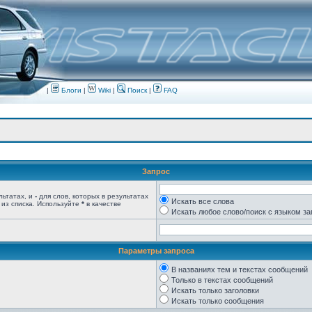
|
Блоги
|
Wiki
|
Поиск
|
FAQ
Запрос
льтатах, и
-
для слов, которых в результатах
Искать все слова
 из списка. Используйте
*
в качестве
Искать любое слово/поиск с языком з
Параметры запроса
В названиях тем и текстах сообщений
Только в текстах сообщений
Искать только заголовки
Искать только сообщения