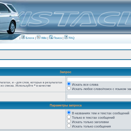
|
Блоги
|
Wiki
|
Поиск
|
FAQ
Запрос
льтатах, и
-
для слов, которых в результатах
Искать все слова
 из списка. Используйте
*
в качестве
Искать любое слово/поиск с языком з
Параметры запроса
В названиях тем и текстах сообщений
Только в текстах сообщений
Искать только заголовки
Искать только сообщения