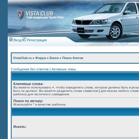
Вход
Регистрация
VistaClub.ru
»
Форум
»
Блоги
»
Поиск блогов
Сообщения без ответов
|
Активные темы
Ключевые слова:
Вы можете использовать
+
, чтобы определить слова, которые должны быть в резу
быть не должно. Вы можете разделить слова символом
|
для поиска любого слова
шаблона для частичного совпадения.
Поиск по автору:
Используйте * в качестве шаблона.
Искать: