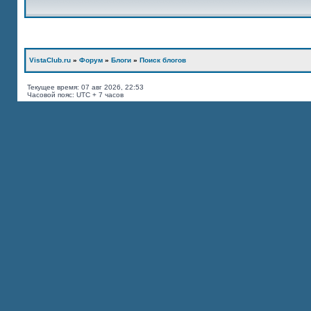
VistaClub.ru
»
Форум
»
Блоги
»
Поиск блогов
Текущее время: 07 авг 2026, 22:53
Часовой пояс: UTC + 7 часов