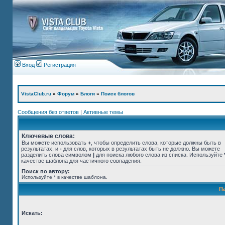
Вход
Регистрация
VistaClub.ru
»
Форум
»
Блоги
»
Поиск блогов
Сообщения без ответов
|
Активные темы
Ключевые слова:
Вы можете использовать
+
, чтобы определить слова, которые должны быть в
результатах, и
-
для слов, которых в результатах быть не должно. Вы можете
разделить слова символом
|
для поиска любого слова из списка. Используйте
качестве шаблона для частичного совпадения.
Поиск по автору:
Используйте * в качестве шаблона.
П
Искать: