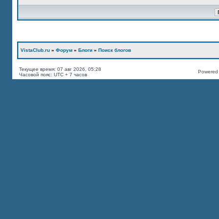
VistaClub.ru
»
Форум
»
Блоги
»
Поиск блогов
Текущее время: 07 авг 2026, 05:28
Powered b
Часовой пояс: UTC + 7 часов