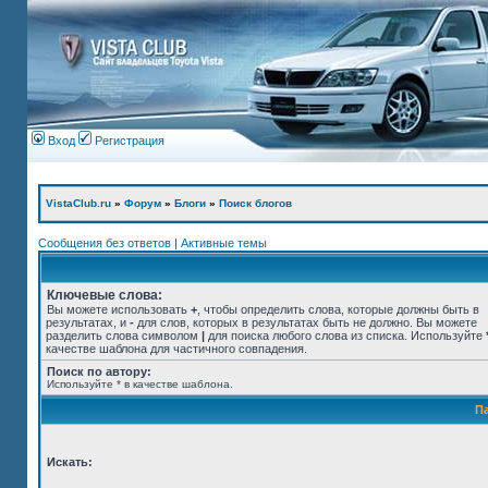
Вход
Регистрация
VistaClub.ru
»
Форум
»
Блоги
»
Поиск блогов
Сообщения без ответов
|
Активные темы
Ключевые слова:
Вы можете использовать
+
, чтобы определить слова, которые должны быть в
результатах, и
-
для слов, которых в результатах быть не должно. Вы можете
разделить слова символом
|
для поиска любого слова из списка. Используйте
качестве шаблона для частичного совпадения.
Поиск по автору:
Используйте * в качестве шаблона.
П
Искать: