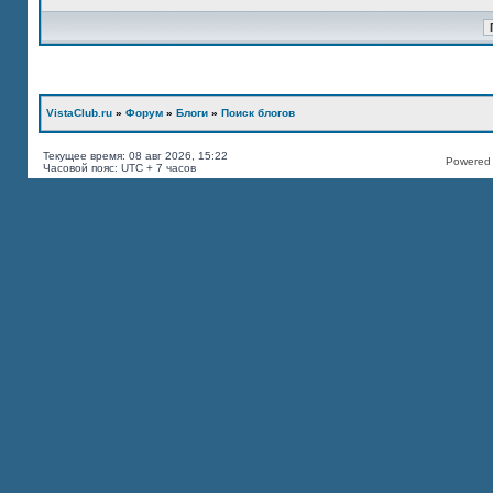
VistaClub.ru
»
Форум
»
Блоги
»
Поиск блогов
Текущее время: 08 авг 2026, 15:22
Powered b
Часовой пояс: UTC + 7 часов