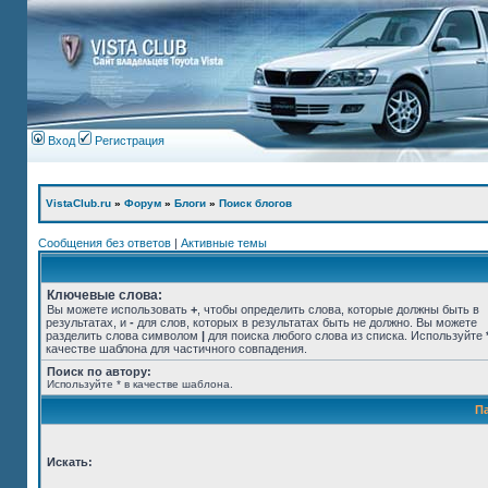
Вход
Регистрация
VistaClub.ru
»
Форум
»
Блоги
»
Поиск блогов
Сообщения без ответов
|
Активные темы
Ключевые слова:
Вы можете использовать
+
, чтобы определить слова, которые должны быть в
результатах, и
-
для слов, которых в результатах быть не должно. Вы можете
разделить слова символом
|
для поиска любого слова из списка. Используйте
качестве шаблона для частичного совпадения.
Поиск по автору:
Используйте * в качестве шаблона.
П
Искать: