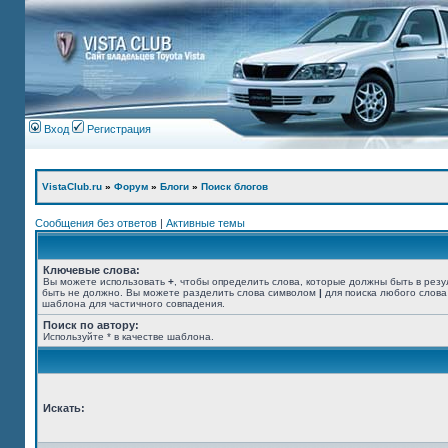
Вход
Регистрация
VistaClub.ru
»
Форум
»
Блоги
»
Поиск блогов
Сообщения без ответов
|
Активные темы
Ключевые слова:
Вы можете использовать
+
, чтобы определить слова, которые должны быть в резу
быть не должно. Вы можете разделить слова символом
|
для поиска любого слова
шаблона для частичного совпадения.
Поиск по автору:
Используйте * в качестве шаблона.
Искать: