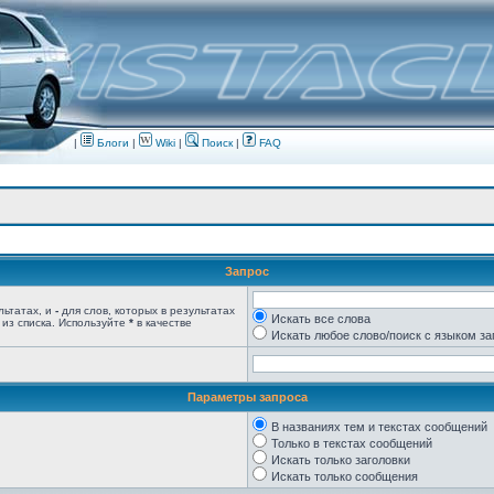
|
Блоги
|
Wiki
|
Поиск
|
FAQ
Запрос
льтатах, и
-
для слов, которых в результатах
Искать все слова
 из списка. Используйте
*
в качестве
Искать любое слово/поиск с языком з
Параметры запроса
В названиях тем и текстах сообщений
Только в текстах сообщений
Искать только заголовки
Искать только сообщения