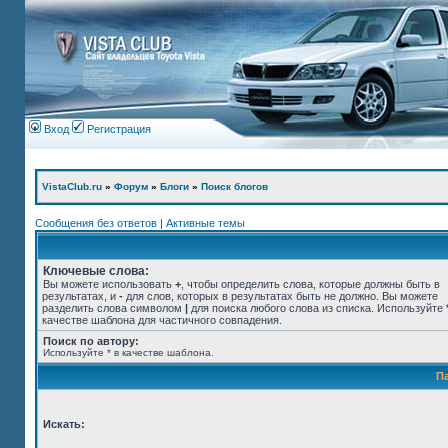
Вход
Регистрация
VistaClub.ru
»
Форум
»
Блоги
»
Поиск блогов
Сообщения без ответов
|
Активные темы
Ключевые слова:
Вы можете использовать
+
, чтобы определить слова, которые должны быть в
результатах, и
-
для слов, которых в результатах быть не должно. Вы можете
разделить слова символом
|
для поиска любого слова из списка. Используйте
качестве шаблона для частичного совпадения.
Поиск по автору:
Используйте * в качестве шаблона.
П
Искать: