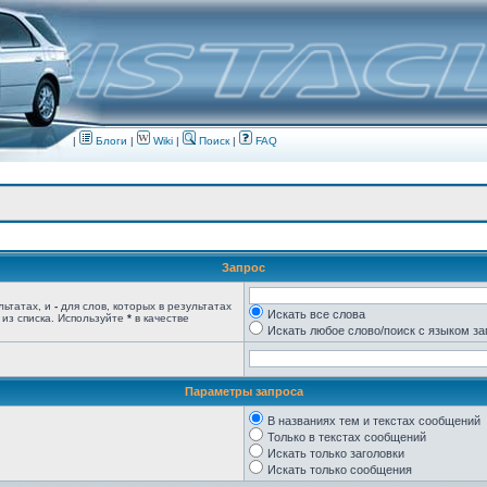
|
Блоги
|
Wiki
|
Поиск
|
FAQ
Запрос
льтатах, и
-
для слов, которых в результатах
Искать все слова
 из списка. Используйте
*
в качестве
Искать любое слово/поиск с языком з
Параметры запроса
В названиях тем и текстах сообщений
Только в текстах сообщений
Искать только заголовки
Искать только сообщения