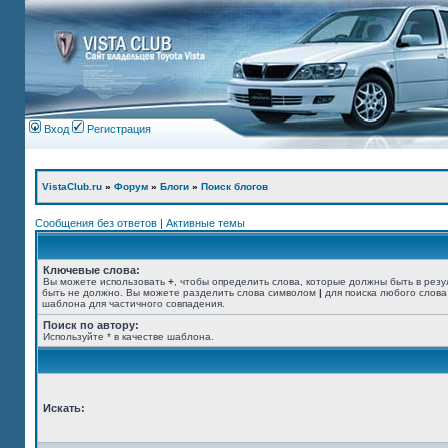
Вход
Регистрация
VistaClub.ru
»
Форум
»
Блоги
»
Поиск блогов
Сообщения без ответов
|
Активные темы
Ключевые слова:
Вы можете использовать
+
, чтобы определить слова, которые должны быть в резу
быть не должно. Вы можете разделить слова символом
|
для поиска любого слова
шаблона для частичного совпадения.
Поиск по автору:
Используйте * в качестве шаблона.
Искать: