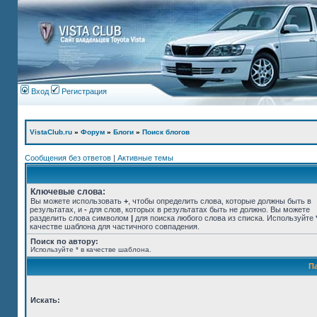
Вход
Регистрация
VistaClub.ru
»
Форум
»
Блоги
»
Поиск блогов
Сообщения без ответов
|
Активные темы
Ключевые слова:
Вы можете использовать
+
, чтобы определить слова, которые должны быть в
результатах, и
-
для слов, которых в результатах быть не должно. Вы можете
разделить слова символом
|
для поиска любого слова из списка. Используйте
качестве шаблона для частичного совпадения.
Поиск по автору:
Используйте * в качестве шаблона.
П
Искать: