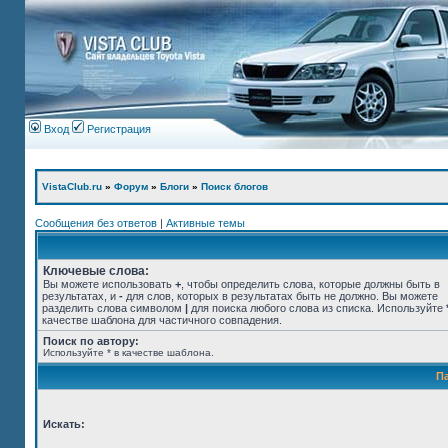
Вход
Регистрация
VistaClub.ru
»
Форум
»
Блоги
»
Поиск блогов
Сообщения без ответов
|
Активные темы
Ключевые слова:
Вы можете использовать
+
, чтобы определить слова, которые должны быть в
результатах, и
-
для слов, которых в результатах быть не должно. Вы можете
разделить слова символом
|
для поиска любого слова из списка. Используйте
качестве шаблона для частичного совпадения.
Поиск по автору:
Используйте * в качестве шаблона.
П
Искать: