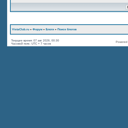
VistaClub.ru
»
Форум
»
Блоги
»
Поиск блогов
Текущее время: 07 авг 2026, 00:30
Powered b
Часовой пояс: UTC + 7 часов