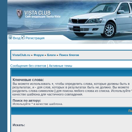
Вход
Регистрация
VistaClub.ru
»
Форум
»
Блоги
»
Поиск блогов
Сообщения без ответов
|
Активные темы
Ключевые слова:
Вы можете использовать
+
, чтобы определить слова, которые должны быть в
результатах, и
-
для слов, которых в результатах быть не должно. Вы можете
разделить слова символом
|
для поиска любого слова из списка. Используйте
качестве шаблона для частичного совпадения.
Поиск по автору:
Используйте * в качестве шаблона.
П
Искать: