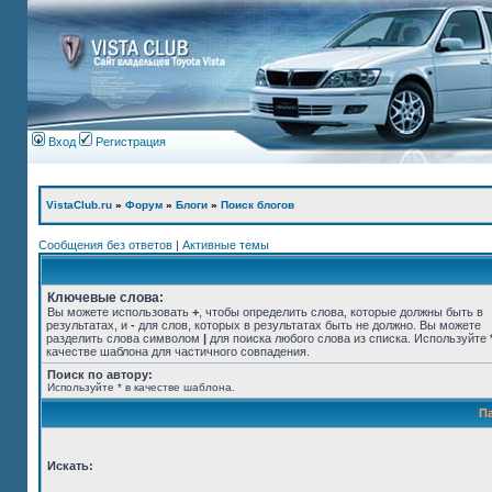
Вход
Регистрация
VistaClub.ru
»
Форум
»
Блоги
»
Поиск блогов
Сообщения без ответов
|
Активные темы
Ключевые слова:
Вы можете использовать
+
, чтобы определить слова, которые должны быть в
результатах, и
-
для слов, которых в результатах быть не должно. Вы можете
разделить слова символом
|
для поиска любого слова из списка. Используйте
качестве шаблона для частичного совпадения.
Поиск по автору:
Используйте * в качестве шаблона.
П
Искать: