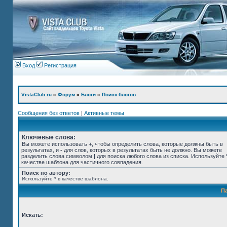
Вход
Регистрация
VistaClub.ru
»
Форум
»
Блоги
»
Поиск блогов
Сообщения без ответов
|
Активные темы
Ключевые слова:
Вы можете использовать
+
, чтобы определить слова, которые должны быть в
результатах, и
-
для слов, которых в результатах быть не должно. Вы можете
разделить слова символом
|
для поиска любого слова из списка. Используйте
качестве шаблона для частичного совпадения.
Поиск по автору:
Используйте * в качестве шаблона.
П
Искать: