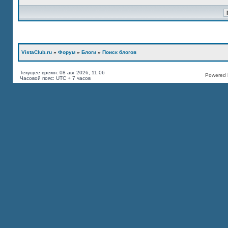
VistaClub.ru
»
Форум
»
Блоги
»
Поиск блогов
Текущее время: 08 авг 2026, 11:06
Powered b
Часовой пояс: UTC + 7 часов