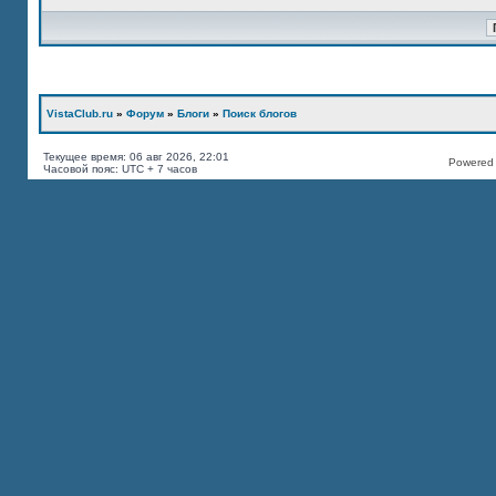
VistaClub.ru
»
Форум
»
Блоги
»
Поиск блогов
Текущее время: 06 авг 2026, 22:01
Powered b
Часовой пояс: UTC + 7 часов