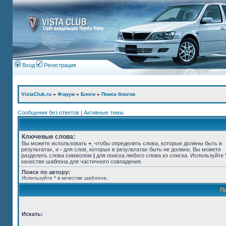
Вход
Регистрация
VistaClub.ru
»
Форум
»
Блоги
»
Поиск блогов
Сообщения без ответов
|
Активные темы
Ключевые слова:
Вы можете использовать
+
, чтобы определить слова, которые должны быть в
результатах, и
-
для слов, которых в результатах быть не должно. Вы можете
разделить слова символом
|
для поиска любого слова из списка. Используйте
качестве шаблона для частичного совпадения.
Поиск по автору:
Используйте * в качестве шаблона.
П
Искать: