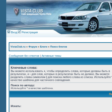
Вход
Регистрация
VistaClub.ru
»
Форум
»
Блоги
»
Поиск блогов
Сообщения без ответов
|
Активные темы
Ключевые слова:
Вы можете использовать
+
, чтобы определить слова, которые должны быть в
результатах, и
-
для слов, которых в результатах быть не должно. Вы можете
разделить слова символом
|
для поиска любого слова из списка. Используйте
качестве шаблона для частичного совпадения.
Поиск по автору:
Используйте * в качестве шаблона.
П
Искать: