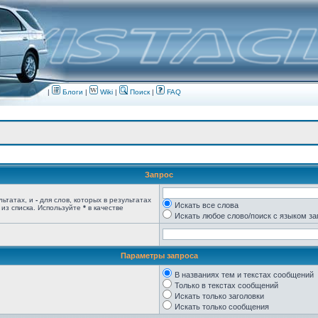
|
Блоги
|
Wiki
|
Поиск
|
FAQ
Запрос
льтатах, и
-
для слов, которых в результатах
Искать все слова
 из списка. Используйте
*
в качестве
Искать любое слово/поиск с языком з
Параметры запроса
В названиях тем и текстах сообщений
Только в текстах сообщений
Искать только заголовки
Искать только сообщения