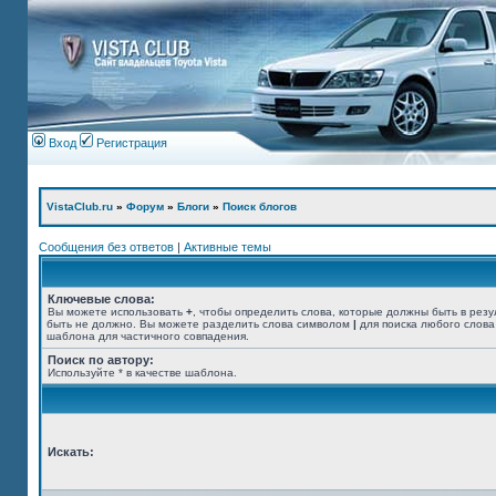
Вход
Регистрация
VistaClub.ru
»
Форум
»
Блоги
»
Поиск блогов
Сообщения без ответов
|
Активные темы
Ключевые слова:
Вы можете использовать
+
, чтобы определить слова, которые должны быть в резу
быть не должно. Вы можете разделить слова символом
|
для поиска любого слова
шаблона для частичного совпадения.
Поиск по автору:
Используйте * в качестве шаблона.
Искать: