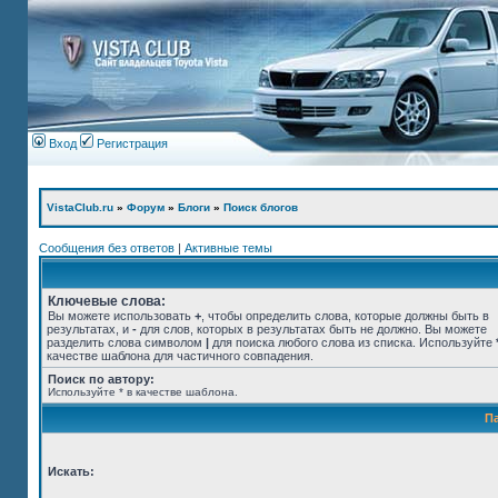
Вход
Регистрация
VistaClub.ru
»
Форум
»
Блоги
»
Поиск блогов
Сообщения без ответов
|
Активные темы
Ключевые слова:
Вы можете использовать
+
, чтобы определить слова, которые должны быть в
результатах, и
-
для слов, которых в результатах быть не должно. Вы можете
разделить слова символом
|
для поиска любого слова из списка. Используйте
качестве шаблона для частичного совпадения.
Поиск по автору:
Используйте * в качестве шаблона.
П
Искать: