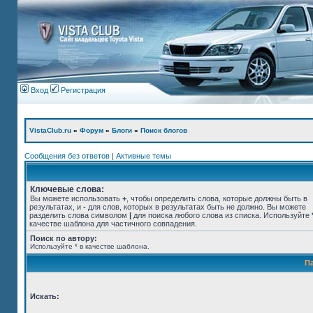
Вход
Регистрация
VistaClub.ru
»
Форум
»
Блоги
»
Поиск блогов
Сообщения без ответов
|
Активные темы
Ключевые слова:
Вы можете использовать
+
, чтобы определить слова, которые должны быть в
результатах, и
-
для слов, которых в результатах быть не должно. Вы можете
разделить слова символом
|
для поиска любого слова из списка. Используйте
качестве шаблона для частичного совпадения.
Поиск по автору:
Используйте * в качестве шаблона.
П
Искать: