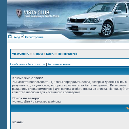
Вход
Регистрация
VistaClub.ru
»
Форум
»
Блоги
»
Поиск блогов
Сообщения без ответов
|
Активные темы
Ключевые слова:
Вы можете использовать
+
, чтобы определить слова, которые должны быть в
результатах, и
-
для слов, которых в результатах быть не должно. Вы можете
разделить слова символом
|
для поиска любого слова из списка. Используйте
качестве шаблона для частичного совпадения.
Поиск по автору:
Используйте * в качестве шаблона.
П
Искать: