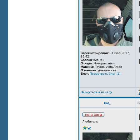
Зарегистрирован:
01 июл 2017,
19:42
Сообщения:
51
Откуда:
Новороссийск
Машина:
Toyota Vista Ardeo
О машине:
диванчик =)
Блог:
Посмотреть блог (1)
Вернуться к началу
kot_
З
Любитель