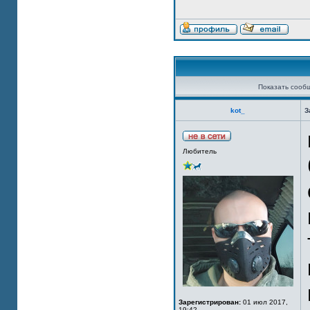
Показать сооб
kot_
З
Любитель
Зарегистрирован:
01 июл 2017,
19:42