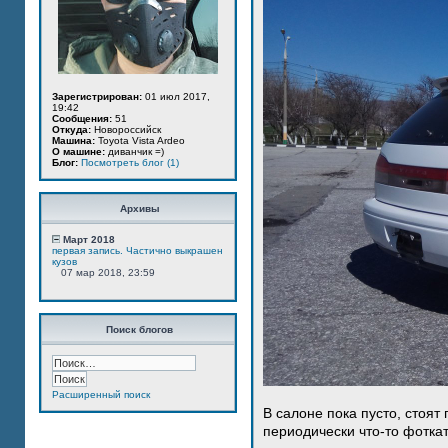
Зарегистрирован:
01 июл 2017,
19:42
Сообщения:
51
Откуда:
Новороссийск
Машина:
Toyota Vista Ardeo
О машине:
диванчик =)
Блог:
Посмотреть блог (1)
Архивы
Март 2018
первая запись. Частично выкрашен
кузов
07 мар 2018, 23:59
Поиск блогов
Расширенный поиск
В салоне пока пусто, стоят
периодически что-то фотка