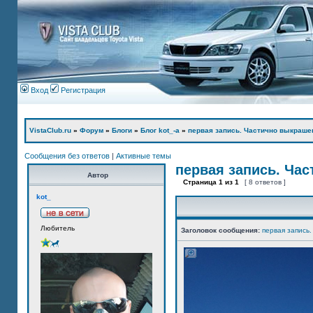
Вход
Регистрация
VistaClub.ru
»
Форум
»
Блоги
»
Блог kot_-а
»
первая запись. Частично выкраше
Сообщения без ответов
|
Активные темы
первая запись. Ча
Автор
Страница
1
из
1
[ 8 ответов ]
kot_
Любитель
Заголовок сообщения:
первая запись