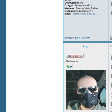
Сообщения:
51
Откуда:
Новороссийск
Машина:
Toyota Vista Ardeo
О машине:
диванчик =)
Блог:
Посмотреть блог (1)
Вернуться к началу
kot_
З
Любитель