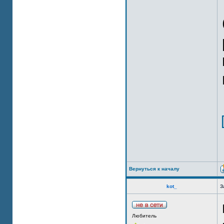
Вернуться к началу
kot_
З
Любитель