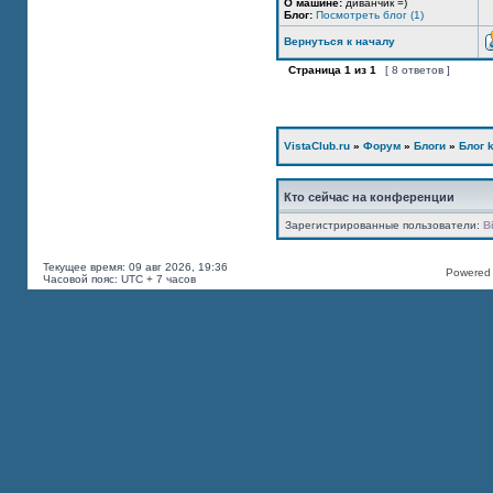
О машине:
диванчик =)
Блог:
Посмотреть блог (1)
Вернуться к началу
Страница
1
из
1
[ 8 ответов ]
VistaClub.ru
»
Форум
»
Блоги
»
Блог k
Кто сейчас на конференции
Зарегистрированные пользователи:
B
Текущее время: 09 авг 2026, 19:36
Powered b
Часовой пояс: UTC + 7 часов