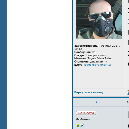
Зарегистрирован:
01 июл 2017,
19:42
Сообщения:
51
Откуда:
Новороссийск
Машина:
Toyota Vista Ardeo
О машине:
диванчик =)
Блог:
Посмотреть блог (1)
Вернуться к началу
kot_
З
Любитель