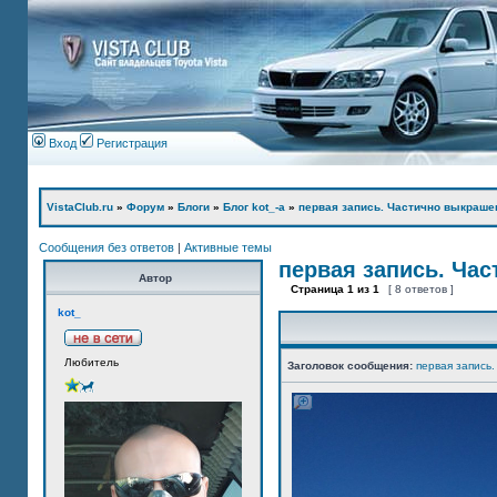
Вход
Регистрация
VistaClub.ru
»
Форум
»
Блоги
»
Блог kot_-а
»
первая запись. Частично выкраше
Сообщения без ответов
|
Активные темы
первая запись. Ча
Автор
Страница
1
из
1
[ 8 ответов ]
kot_
Любитель
Заголовок сообщения:
первая запись