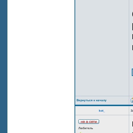
Вернуться к началу
kot_
З
Любитель