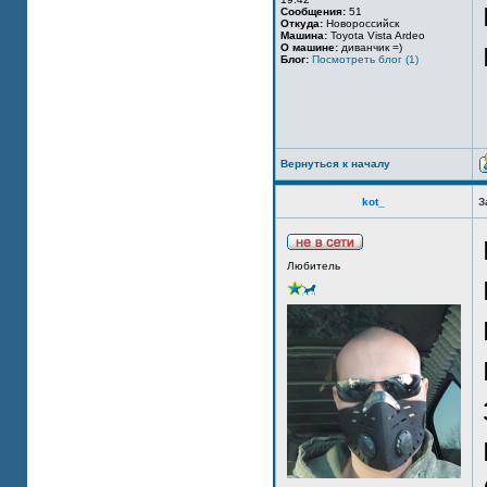
Сообщения:
51
Откуда:
Новороссийск
Машина:
Toyota Vista Ardeo
О машине:
диванчик =)
Блог:
Посмотреть блог (1)
Вернуться к началу
kot_
З
Любитель