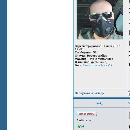
Зарегистрирован:
01 июл 2017,
19:42
Сообщения:
51
Откуда:
Новороссийск
Машина:
Toyota Vista Ardeo
О машине:
диванчик =)
Блог:
Посмотреть блог (1)
Вернуться к началу
kot_
З
Любитель