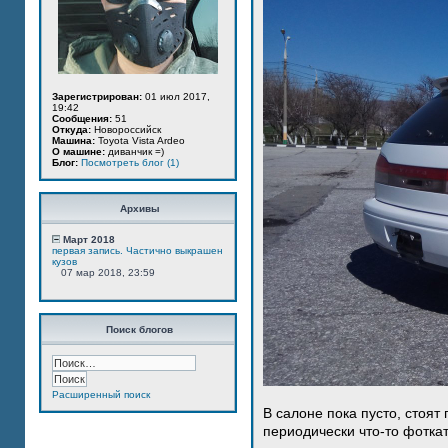
Зарегистрирован:
01 июл 2017,
19:42
Сообщения:
51
Откуда:
Новороссийск
Машина:
Toyota Vista Ardeo
О машине:
диванчик =)
Блог:
Посмотреть блог (1)
Архивы
Март 2018
первая запись. Частично выкрашен
кузов
07 мар 2018, 23:59
Поиск блогов
Расширенный поиск
В салоне пока пусто, стоят
периодически что-то фотка