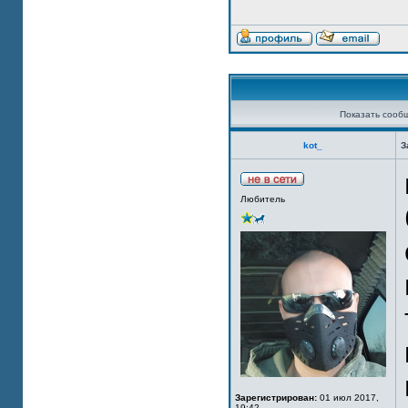
Показать сооб
kot_
З
Любитель
Зарегистрирован:
01 июл 2017,
19:42