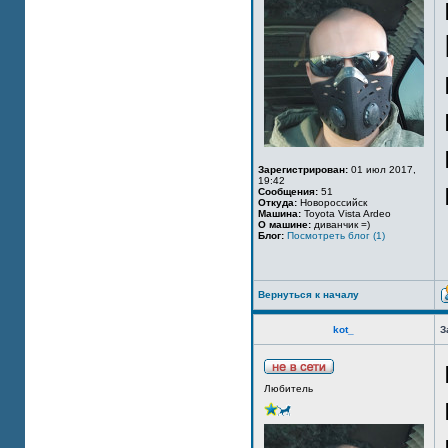
Зарегистрирован:
01 июл 2017,
19:42
Сообщения:
51
Откуда:
Новороссийск
Машина:
Toyota Vista Ardeo
О машине:
диванчик =)
Блог:
Посмотреть блог (1)
Вернуться к началу
kot_
З
Любитель