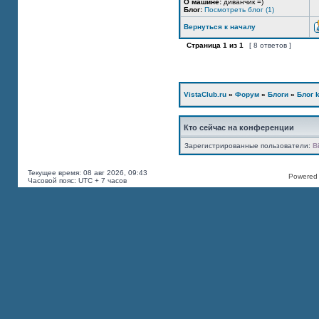
О машине:
диванчик =)
Блог:
Посмотреть блог (1)
Вернуться к началу
Страница
1
из
1
[ 8 ответов ]
VistaClub.ru
»
Форум
»
Блоги
»
Блог k
Кто сейчас на конференции
Зарегистрированные пользователи:
B
Текущее время: 08 авг 2026, 09:43
Powered b
Часовой пояс: UTC + 7 часов