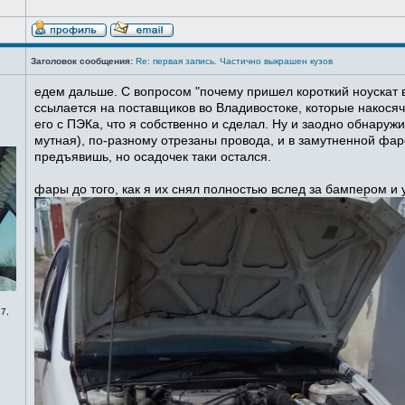
Заголовок сообщения:
Re: первая запись. Частично выкрашен кузов
едем дальше. С вопросом "почему пришел короткий ноускат в
ссылается на поставщиков во Владивостоке, которые накосячи
его с ПЭКа, что я собственно и сделал. Ну и заодно обнаруж
мутная), по-разному отрезаны провода, и в замутненной фаре
предъявишь, но осадочек таки остался.
фары до того, как я их снял полностью вслед за бампером и
7,