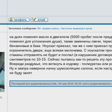
Заголовок сообщения:
Re: первая запись. Частично выкрашен кузов
на днях поменял масло в двигателе (5500 пробег после пред
поменял для успокоения души), также заменены свечи, терм
бензиновые в баке. Ноускат приехал, так же с ним приехал 
ограничитель двери, еще всякая мелочевка. С ноускатом про
стаканы отправлять не будет и послал (в нарушение договоре
сантиметров по 10-15. Сейчас пытаюсь как-то решить эту про
Впереди раздумья, что воткнуть в ходовку - полиуретан или ре
Ну и завтра наверное начну шумозоляцию салона, если нас
не буду занят
Последний раз редактировалось
kot_
04 апр 2018, 02:25, всего редактировалось 
7,