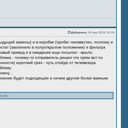
Добавлено:
04 апр 2018, 02:24
ыдущей замены) и в коробке (пробег неизвестен, поэтому и
остат (заклинило в полуоткрытом положении) и фильтра
правый привод и в ожидании еще посылок - крыло,
блема - почему-то отправитель решил что прям вот по
нности) короткий срез - чуть отойдя от телевизора
блему.
зину...
троение будет подходящее и ничем другим более важным
1 раз.