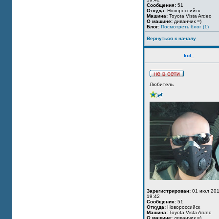
Сообщения:
51
Откуда:
Новороссийск
Машина:
Toyota Vista Ardeo
О машине:
диванчик =)
Блог:
Посмотреть блог (1)
Вернуться к началу
kot_
Любитель
Зарегистрирован:
01 июл 201
19:42
Сообщения:
51
Откуда:
Новороссийск
Машина:
Toyota Vista Ardeo
О машине:
диванчик =)