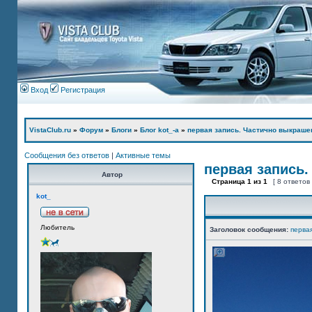
Вход
Регистрация
VistaClub.ru
»
Форум
»
Блоги
»
Блог kot_-а
»
первая запись. Частично выкраше
Сообщения без ответов
|
Активные темы
первая запись.
Автор
Страница
1
из
1
[ 8 ответов
kot_
Любитель
Заголовок сообщения:
перва