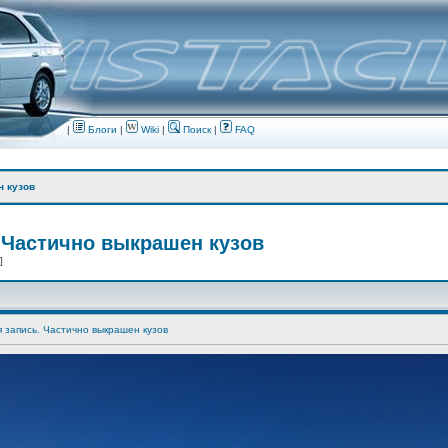
|
Блоги
|
Wiki
|
Поиск
|
FAQ
н кузов
 Частично выкрашен кузов
 ]
я запись. Частично выкрашен кузов