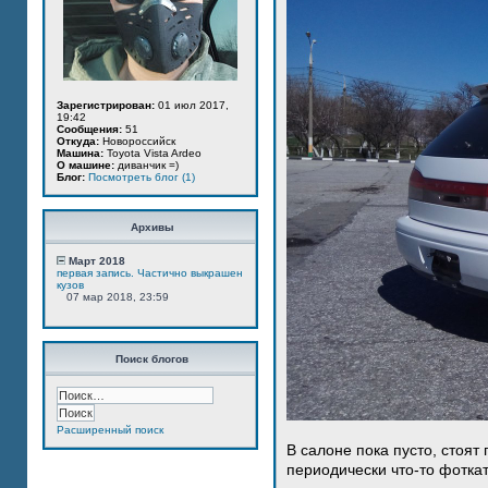
Зарегистрирован:
01 июл 2017,
19:42
Сообщения:
51
Откуда:
Новороссийск
Машина:
Toyota Vista Ardeo
О машине:
диванчик =)
Блог:
Посмотреть блог (1)
Архивы
Март 2018
первая запись. Частично выкрашен
кузов
07 мар 2018, 23:59
Поиск блогов
Расширенный поиск
В салоне пока пусто, стоят
периодически что-то фотка