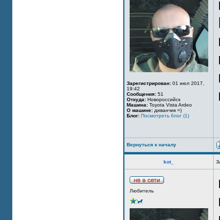
Зарегистрирован:
01 июл 2017,
19:42
Сообщения:
51
Откуда:
Новороссийск
Машина:
Toyota Vista Ardeo
О машине:
диванчик =)
Блог:
Посмотреть блог (1)
Вернуться к началу
kot_
З
Любитель