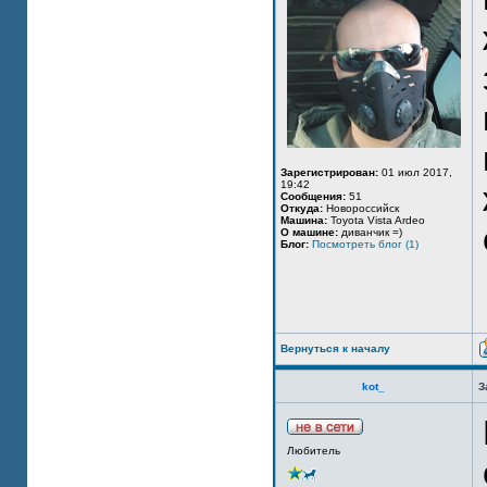
Зарегистрирован:
01 июл 2017,
19:42
Сообщения:
51
Откуда:
Новороссийск
Машина:
Toyota Vista Ardeo
О машине:
диванчик =)
Блог:
Посмотреть блог (1)
Вернуться к началу
kot_
З
Любитель