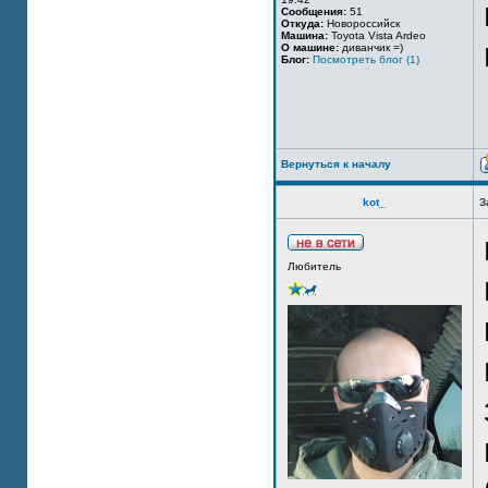
Сообщения:
51
Откуда:
Новороссийск
Машина:
Toyota Vista Ardeo
О машине:
диванчик =)
Блог:
Посмотреть блог (1)
Вернуться к началу
kot_
З
Любитель