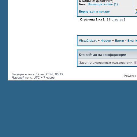
О машине:
диванчик =)
Блог:
Посмотреть блог (1)
Вернуться к началу
Страница
1
из
1
[ 8 ответов ]
VistaClub.ru
»
Форум
»
Блоги
»
Блог k
Кто сейчас на конференции
Зарегистрированные пользователи:
B
Текущее время: 07 авг 2026, 05:19
Powered b
Часовой пояс: UTC + 7 часов