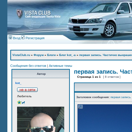
Вход
Регистрация
VistaClub.ru
»
Форум
»
Блоги
»
Блог kot_-а
»
первая запись. Частично выкраше
Сообщения без ответов
|
Активные темы
первая запись. Ча
Автор
Страница
1
из
1
[ 8 ответов ]
kot_
Любитель
Заголовок сообщения:
первая запись