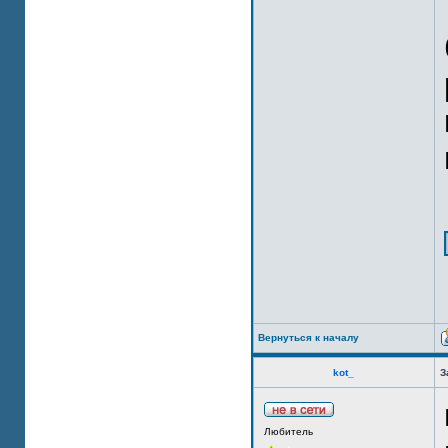
Вернуться к началу
kot_
З
Любитель