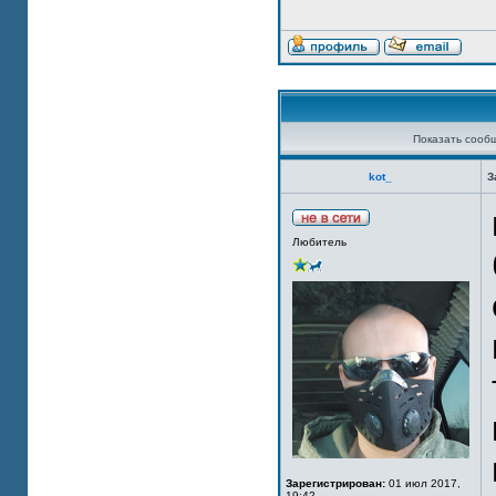
Показать сооб
kot_
З
Любитель
Зарегистрирован:
01 июл 2017,
19:42