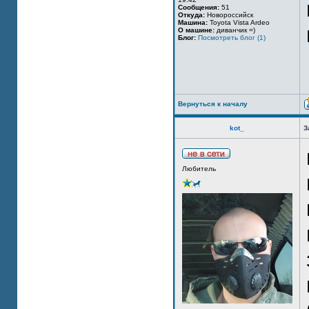
Сообщения:
51
Откуда:
Новороссийск
Машина:
Toyota Vista Ardeo
О машине:
диванчик =)
Блог:
Посмотреть блог (1)
Вернуться к началу
kot_
З
Любитель