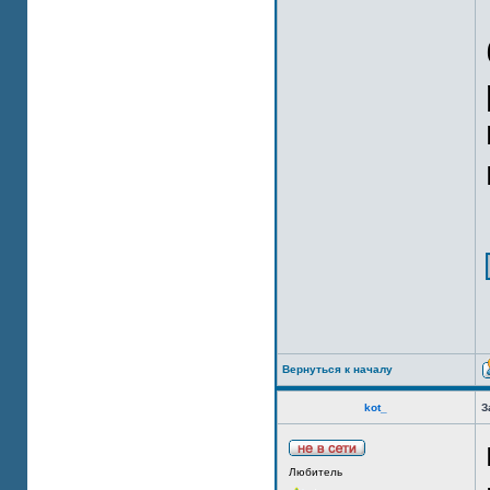
Вернуться к началу
kot_
З
Любитель