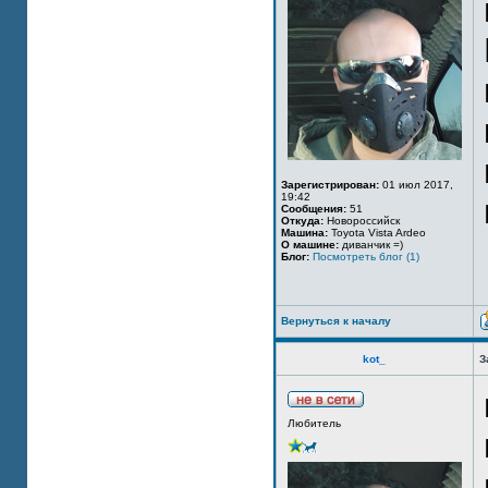
Зарегистрирован:
01 июл 2017,
19:42
Сообщения:
51
Откуда:
Новороссийск
Машина:
Toyota Vista Ardeo
О машине:
диванчик =)
Блог:
Посмотреть блог (1)
Вернуться к началу
kot_
З
Любитель