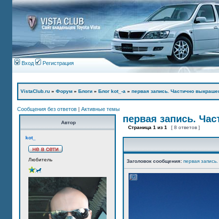
Вход
Регистрация
VistaClub.ru
»
Форум
»
Блоги
»
Блог kot_-а
»
первая запись. Частично выкраше
Сообщения без ответов
|
Активные темы
первая запись. Ча
Автор
Страница
1
из
1
[ 8 ответов ]
kot_
Любитель
Заголовок сообщения:
первая запись