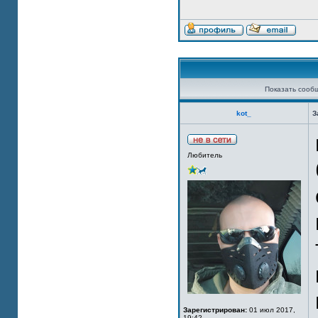
Показать сооб
kot_
З
Любитель
Зарегистрирован:
01 июл 2017,
19:42