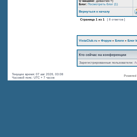
О машине:
диванчик =)
Блог:
Посмотреть блог (1)
Вернуться к началу
Страница
1
из
1
[ 8 ответов ]
VistaClub.ru
»
Форум
»
Блоги
»
Блог k
Кто сейчас на конференции
Зарегистрированные пользователи:
A
Текущее время: 07 авг 2026, 03:08
Powered b
Часовой пояс: UTC + 7 часов