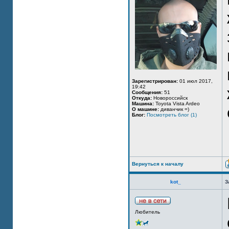
Зарегистрирован:
01 июл 2017,
19:42
Сообщения:
51
Откуда:
Новороссийск
Машина:
Toyota Vista Ardeo
О машине:
диванчик =)
Блог:
Посмотреть блог (1)
Вернуться к началу
kot_
З
Любитель