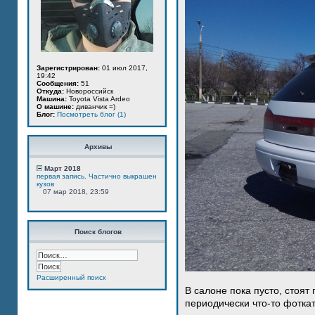
Зарегистрирован:
01 июл 2017,
19:42
Сообщения:
51
Откуда:
Новороссийск
Машина:
Toyota Vista Ardeo
О машине:
диванчик =)
Блог:
Посмотреть блог (1)
Архивы
Март 2018
первая запись. Частично выкрашен
кузов
07 мар 2018, 23:59
Поиск блогов
Расширенный поиск
В салоне пока пусто, стоят
периодически что-то фотка