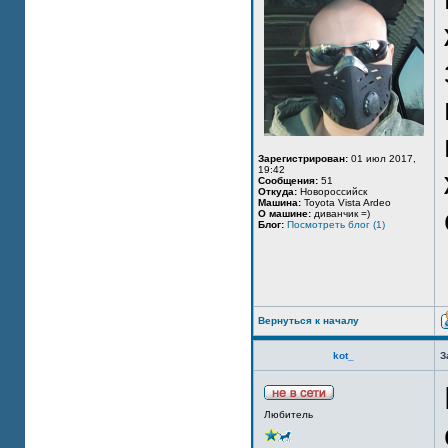
Зарегистрирован:
01 июл 2017,
19:42
Сообщения:
51
Откуда:
Новороссийск
Машина:
Toyota Vista Ardeo
О машине:
диванчик =)
Блог:
Посмотреть блог (1)
Вернуться к началу
kot_
З
Любитель