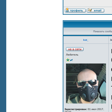
Показать сооб
kot_
З
Любитель
Зарегистрирован:
01 июл 2017,
19:42