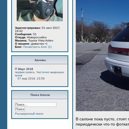
Зарегистрирован:
01 июл 2017,
19:42
Сообщения:
51
Откуда:
Новороссийск
Машина:
Toyota Vista Ardeo
О машине:
диванчик =)
Блог:
Посмотреть блог (1)
Архивы
Март 2018
первая запись. Частично выкрашен
кузов
07 мар 2018, 23:59
Поиск блогов
Расширенный поиск
В салоне пока пусто, стоят
периодически что-то фотка