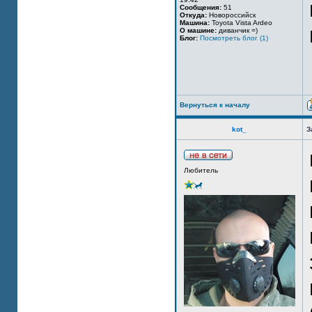
Сообщения:
51
Откуда:
Новороссийск
Машина:
Toyota Vista Ardeo
О машине:
диванчик =)
Блог:
Посмотреть блог (1)
Вернуться к началу
kot_
З
Любитель