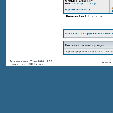
О машине:
диванчик =)
Блог:
Посмотреть блог (1)
Вернуться к началу
Страница
1
из
1
[ 8 ответов ]
VistaClub.ru
»
Форум
»
Блоги
»
Блог k
Кто сейчас на конференции
Зарегистрированные пользователи:
B
Текущее время: 07 авг 2026, 19:52
Powered b
Часовой пояс: UTC + 7 часов