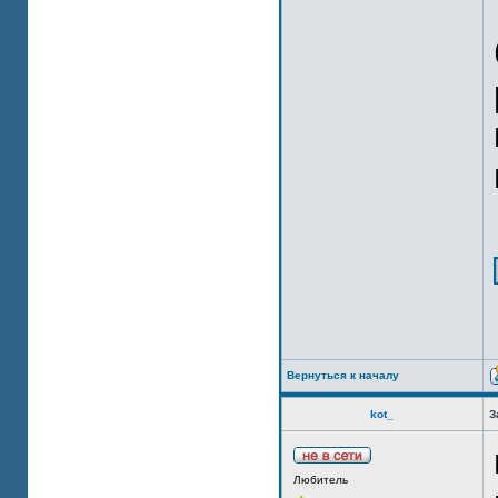
Вернуться к началу
kot_
З
Любитель