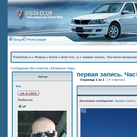
Вход
Регистрация
VistaClub.ru
»
Форум
»
Блоги
»
Блог kot_-а
»
первая запись. Частично выкраше
Сообщения без ответов
|
Активные темы
первая запись. Ча
Автор
Страница
1
из
1
[ 8 ответов ]
kot_
Любитель
Заголовок сообщения:
первая запись