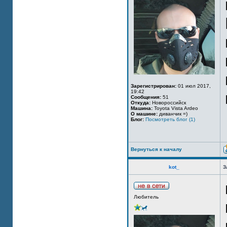
Зарегистрирован:
01 июл 2017,
19:42
Сообщения:
51
Откуда:
Новороссийск
Машина:
Toyota Vista Ardeo
О машине:
диванчик =)
Блог:
Посмотреть блог (1)
Вернуться к началу
kot_
З
Любитель