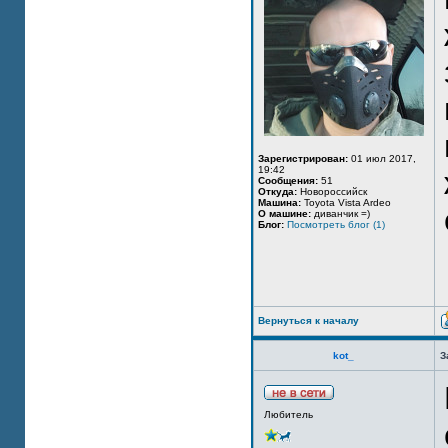
Зарегистрирован:
01 июл 2017,
19:42
Сообщения:
51
Откуда:
Новороссийск
Машина:
Toyota Vista Ardeo
О машине:
диванчик =)
Блог:
Посмотреть блог (1)
Вернуться к началу
kot_
З
Любитель