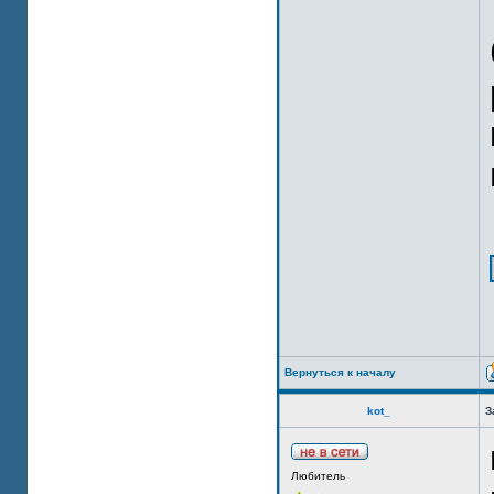
Вернуться к началу
kot_
З
Любитель