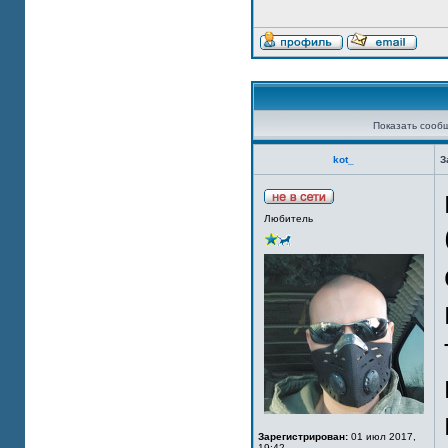
Показать сооб
kot_
З
Любитель
Зарегистрирован:
01 июл 2017,
19:42