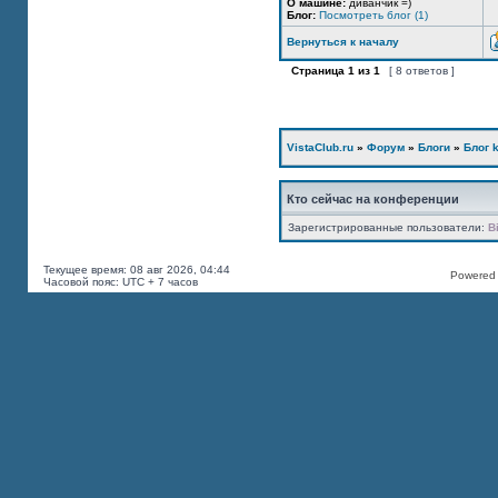
О машине:
диванчик =)
Блог:
Посмотреть блог (1)
Вернуться к началу
Страница
1
из
1
[ 8 ответов ]
VistaClub.ru
»
Форум
»
Блоги
»
Блог k
Кто сейчас на конференции
Зарегистрированные пользователи:
B
Текущее время: 08 авг 2026, 04:44
Powered b
Часовой пояс: UTC + 7 часов