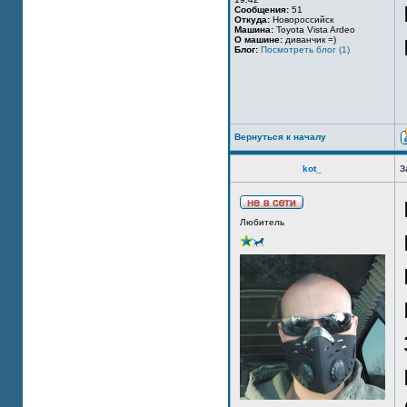
Сообщения:
51
Откуда:
Новороссийск
Машина:
Toyota Vista Ardeo
О машине:
диванчик =)
Блог:
Посмотреть блог (1)
Вернуться к началу
kot_
З
Любитель