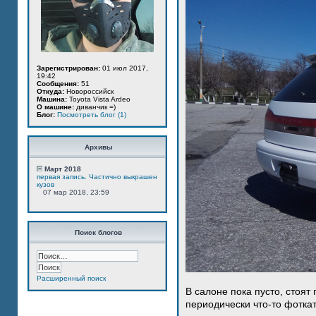
Зарегистрирован:
01 июл 2017,
19:42
Сообщения:
51
Откуда:
Новороссийск
Машина:
Toyota Vista Ardeo
О машине:
диванчик =)
Блог:
Посмотреть блог (1)
Архивы
Март 2018
первая запись. Частично выкрашен
кузов
07 мар 2018, 23:59
Поиск блогов
Расширенный поиск
В салоне пока пусто, стоят
периодически что-то фотка