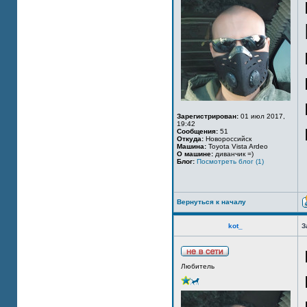
Зарегистрирован:
01 июл 2017,
19:42
Сообщения:
51
Откуда:
Новороссийск
Машина:
Toyota Vista Ardeo
О машине:
диванчик =)
Блог:
Посмотреть блог (1)
Вернуться к началу
kot_
З
Любитель