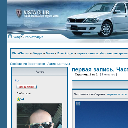
Вход
Регистрация
VistaClub.ru
»
Форум
»
Блоги
»
Блог kot_-а
»
первая запись. Частично выкраше
Сообщения без ответов
|
Активные темы
первая запись. Ча
Автор
Страница
1
из
1
[ 8 ответов ]
kot_
Любитель
Заголовок сообщения:
первая запись