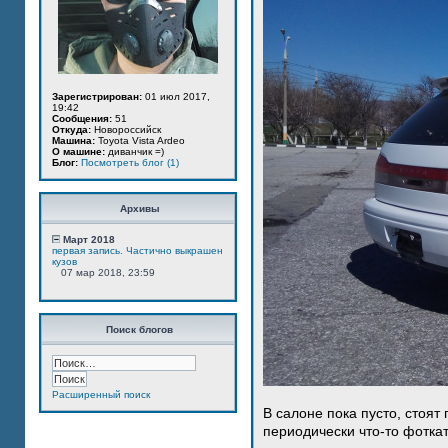
Зарегистрирован:
01 июл 2017,
19:42
Сообщения:
51
Откуда:
Новороссийск
Машина:
Toyota Vista Ardeo
О машине:
диванчик =)
Блог:
Посмотреть блог (1)
Архивы
Март 2018
первая запись. Частично выкрашен
кузов
07 мар 2018, 23:59
Поиск блогов
Расширенный поиск
В салоне пока пусто, стоят
периодически что-то фотка