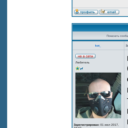
Показать сооб
kot_
З
Любитель
Зарегистрирован:
01 июл 2017,
19:42