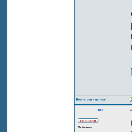
Вернуться к началу
kot_
З
Любитель