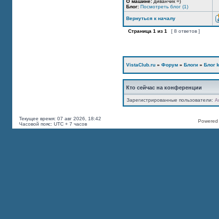
О машине:
диванчик =)
Блог:
Посмотреть блог (1)
Вернуться к началу
Страница
1
из
1
[ 8 ответов ]
VistaClub.ru
»
Форум
»
Блоги
»
Блог k
Кто сейчас на конференции
Зарегистрированные пользователи:
A
Текущее время: 07 авг 2026, 18:42
Powered b
Часовой пояс: UTC + 7 часов