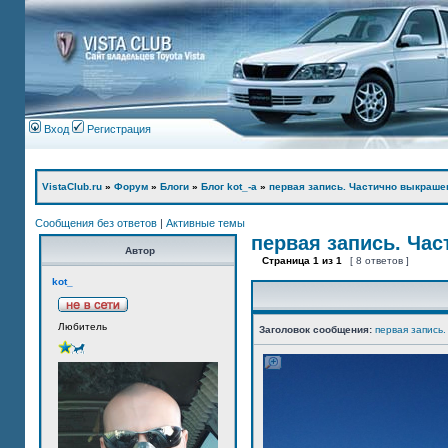
Вход
Регистрация
VistaClub.ru
»
Форум
»
Блоги
»
Блог kot_-а
»
первая запись. Частично выкраше
Сообщения без ответов
|
Активные темы
первая запись. Ча
Автор
Страница
1
из
1
[ 8 ответов ]
kot_
Любитель
Заголовок сообщения:
первая запись