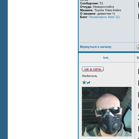
Сообщения:
51
Откуда:
Новороссийск
Машина:
Toyota Vista Ardeo
О машине:
диванчик =)
Блог:
Посмотреть блог (1)
Вернуться к началу
kot_
З
Любитель