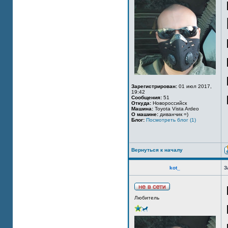
Зарегистрирован:
01 июл 2017,
19:42
Сообщения:
51
Откуда:
Новороссийск
Машина:
Toyota Vista Ardeo
О машине:
диванчик =)
Блог:
Посмотреть блог (1)
Вернуться к началу
kot_
З
Любитель