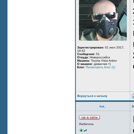
Зарегистрирован:
01 июл 2017,
19:42
Сообщения:
51
Откуда:
Новороссийск
Машина:
Toyota Vista Ardeo
О машине:
диванчик =)
Блог:
Посмотреть блог (1)
Вернуться к началу
kot_
З
Любитель