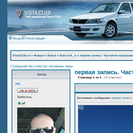
Вход
Регистрация
VistaClub.ru
»
Форум
»
Блоги
»
Блог kot_-а
»
первая запись. Частично выкраше
Сообщения без ответов
|
Активные темы
первая запись. Ча
Автор
Страница
1
из
1
[ 8 ответов ]
kot_
Любитель
Заголовок сообщения:
первая запись