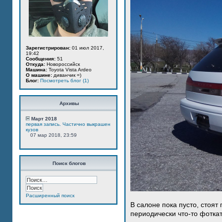
Зарегистрирован:
01 июл 2017,
19:42
Сообщения:
51
Откуда:
Новороссийск
Машина:
Toyota Vista Ardeo
О машине:
диванчик =)
Блог:
Посмотреть блог (1)
Архивы
Март 2018
первая запись. Частично выкрашен
кузов
07 мар 2018, 23:59
Поиск блогов
Расширенный поиск
В салоне пока пусто, стоят
периодически что-то фотка