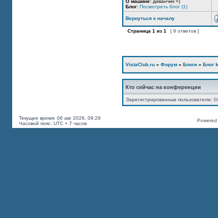
О машине:
диванчик =)
Блог:
Посмотреть блог (1)
Вернуться к началу
Страница
1
из
1
[ 8 ответов ]
VistaClub.ru
»
Форум
»
Блоги
»
Блог k
Кто сейчас на конференции
Зарегистрированные пользователи:
B
Текущее время: 06 авг 2026, 09:29
Powered b
Часовой пояс: UTC + 7 часов