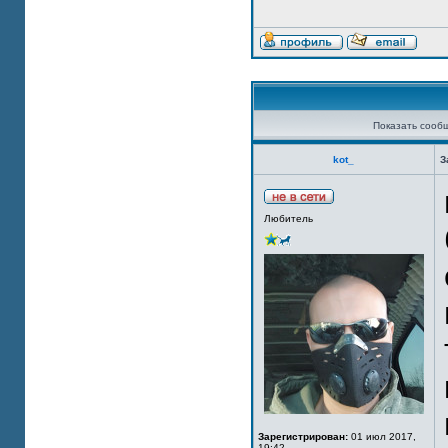
Показать сооб
kot_
З
Любитель
Зарегистрирован:
01 июл 2017,
19:42