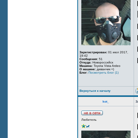
Зарегистрирован:
01 июл 2017,
19:42
Сообщения:
51
Откуда:
Новороссийск
Машина:
Toyota Vista Ardeo
О машине:
диванчик =)
Блог:
Посмотреть блог (1)
Вернуться к началу
kot_
З
Любитель