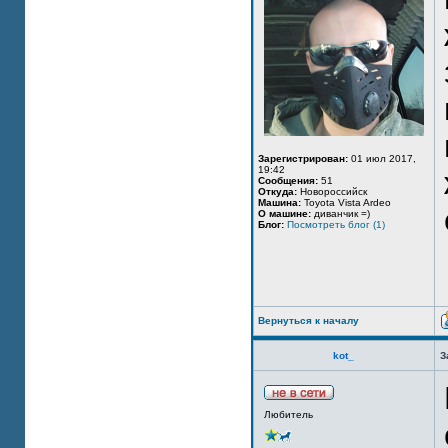
Зарегистрирован:
01 июл 2017,
19:42
Сообщения:
51
Откуда:
Новороссийск
Машина:
Toyota Vista Ardeo
О машине:
диванчик =)
Блог:
Посмотреть блог (1)
Вернуться к началу
kot_
З
Любитель