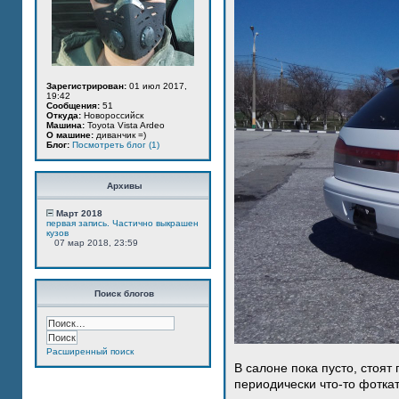
Зарегистрирован:
01 июл 2017,
19:42
Сообщения:
51
Откуда:
Новороссийск
Машина:
Toyota Vista Ardeo
О машине:
диванчик =)
Блог:
Посмотреть блог (1)
Архивы
Март 2018
первая запись. Частично выкрашен
кузов
07 мар 2018, 23:59
Поиск блогов
Расширенный поиск
В салоне пока пусто, стоят
периодически что-то фотка