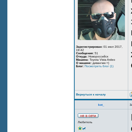
Зарегистрирован:
01 июл 2017,
19:42
Сообщения:
51
Откуда:
Новороссийск
Машина:
Toyota Vista Ardeo
О машине:
диванчик =)
Блог:
Посмотреть блог (1)
Вернуться к началу
kot_
З
Любитель