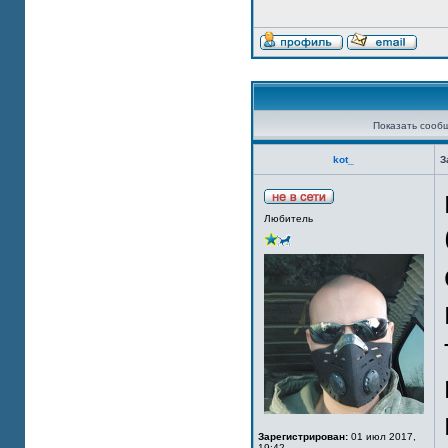
Показать сооб
kot_
З
Любитель
Зарегистрирован:
01 июл 2017,
19:42