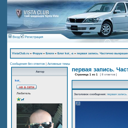
Вход
Регистрация
VistaClub.ru
»
Форум
»
Блоги
»
Блог kot_-а
»
первая запись. Частично выкраше
Сообщения без ответов
|
Активные темы
первая запись. Ча
Автор
Страница
1
из
1
[ 8 ответов ]
kot_
Любитель
Заголовок сообщения:
первая запись