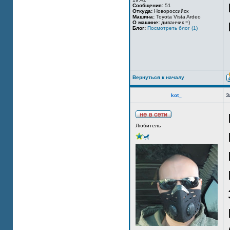
Сообщения:
51
Откуда:
Новороссийск
Машина:
Toyota Vista Ardeo
О машине:
диванчик =)
Блог:
Посмотреть блог (1)
Вернуться к началу
kot_
З
Любитель