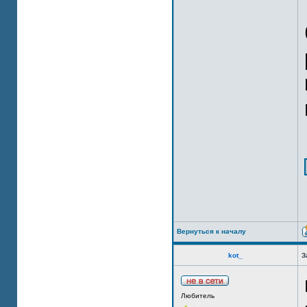
Вернуться к началу
kot_
З
Любитель