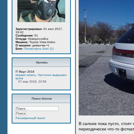
Зарегистрирован:
01 июл 2017,
19:42
Сообщения:
51
Откуда:
Новороссийск
Машина:
Toyota Vista Ardeo
О машине:
диванчик =)
Блог:
Посмотреть блог (1)
Архивы
Март 2018
первая запись. Частично выкрашен
кузов
07 мар 2018, 23:59
Поиск блогов
Расширенный поиск
В салоне пока пусто, стоят
периодически что-то фотка