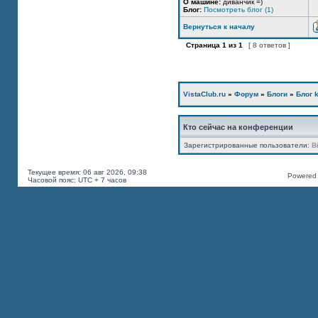
О машине:
диванчик =)
Блог:
Посмотреть блог (1)
Вернуться к началу
Страница
1
из
1
[ 8 ответов ]
VistaClub.ru
»
Форум
»
Блоги
»
Блог k
Кто сейчас на конференции
Зарегистрированные пользователи:
B
Текущее время: 06 авг 2026, 09:38
Powered b
Часовой пояс: UTC + 7 часов