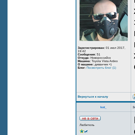
Зарегистрирован:
01 июл 2017,
19:42
Сообщения:
51
Откуда:
Новороссийск
Машина:
Toyota Vista Ardeo
О машине:
диванчик =)
Блог:
Посмотреть блог (1)
Вернуться к началу
kot_
З
Любитель