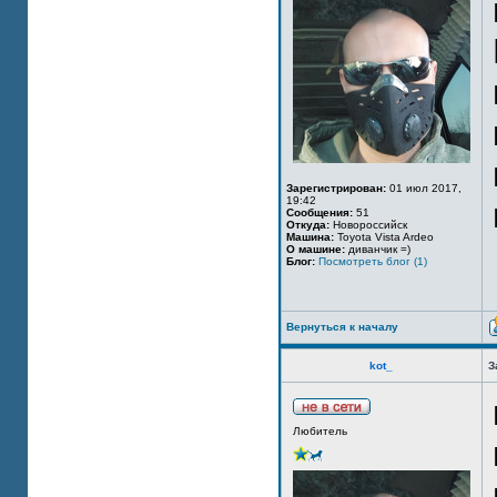
Зарегистрирован:
01 июл 2017,
19:42
Сообщения:
51
Откуда:
Новороссийск
Машина:
Toyota Vista Ardeo
О машине:
диванчик =)
Блог:
Посмотреть блог (1)
Вернуться к началу
kot_
З
Любитель