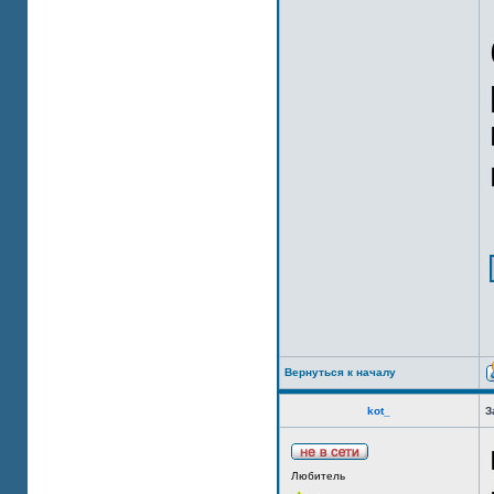
Вернуться к началу
kot_
З
Любитель