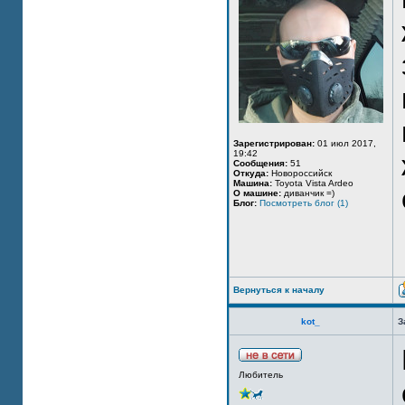
Зарегистрирован:
01 июл 2017,
19:42
Сообщения:
51
Откуда:
Новороссийск
Машина:
Toyota Vista Ardeo
О машине:
диванчик =)
Блог:
Посмотреть блог (1)
Вернуться к началу
kot_
З
Любитель