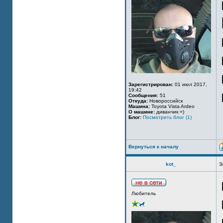
Зарегистрирован:
01 июл 2017,
19:42
Сообщения:
51
Откуда:
Новороссийск
Машина:
Toyota Vista Ardeo
О машине:
диванчик =)
Блог:
Посмотреть блог (1)
Вернуться к началу
kot_
З
Любитель