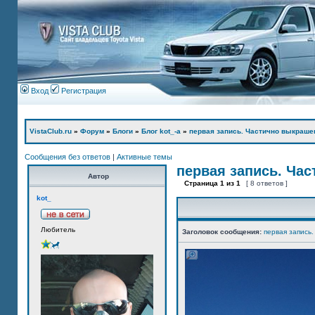
Вход
Регистрация
VistaClub.ru
»
Форум
»
Блоги
»
Блог kot_-а
»
первая запись. Частично выкраше
Сообщения без ответов
|
Активные темы
первая запись. Ча
Автор
Страница
1
из
1
[ 8 ответов ]
kot_
Любитель
Заголовок сообщения:
первая запись