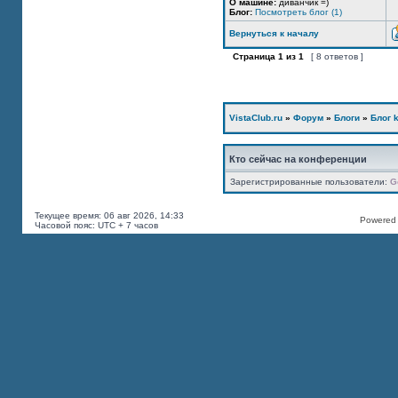
О машине:
диванчик =)
Блог:
Посмотреть блог (1)
Вернуться к началу
Страница
1
из
1
[ 8 ответов ]
VistaClub.ru
»
Форум
»
Блоги
»
Блог k
Кто сейчас на конференции
Зарегистрированные пользователи:
G
Текущее время: 06 авг 2026, 14:33
Powered b
Часовой пояс: UTC + 7 часов