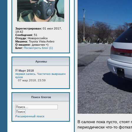
Зарегистрирован:
01 июл 2017,
19:42
Сообщения:
51
Откуда:
Новороссийск
Машина:
Toyota Vista Ardeo
О машине:
диванчик =)
Блог:
Посмотреть блог (1)
Архивы
Март 2018
первая запись. Частично выкрашен
кузов
07 мар 2018, 23:59
Поиск блогов
Расширенный поиск
В салоне пока пусто, стоят
периодически что-то фотка