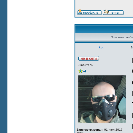
Показать сооб
kot_
З
Любитель
Зарегистрирован:
01 июл 2017,
19:42