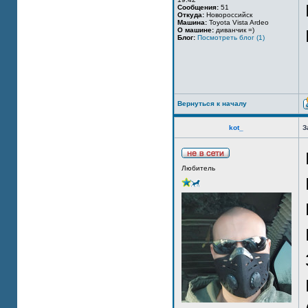
Сообщения:
51
Откуда:
Новороссийск
Машина:
Toyota Vista Ardeo
О машине:
диванчик =)
Блог:
Посмотреть блог (1)
Вернуться к началу
kot_
З
Любитель