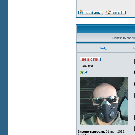
Показать сооб
kot_
З
Любитель
Зарегистрирован:
01 июл 2017,
19:42