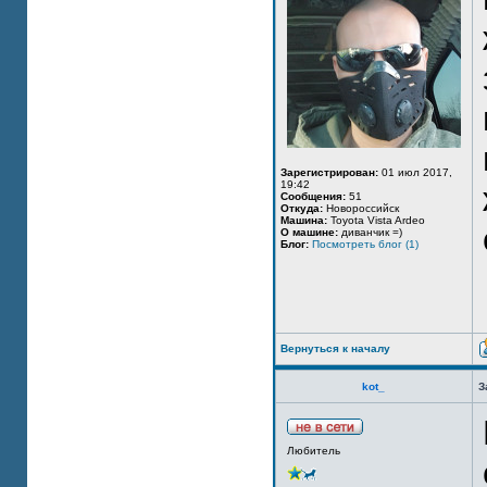
Зарегистрирован:
01 июл 2017,
19:42
Сообщения:
51
Откуда:
Новороссийск
Машина:
Toyota Vista Ardeo
О машине:
диванчик =)
Блог:
Посмотреть блог (1)
Вернуться к началу
kot_
З
Любитель