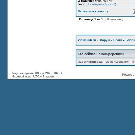
О машине:
диванчик =)
Блог:
Посмотреть блог (1)
Вернуться к началу
Страница
1
из
1
[ 8 ответов ]
VistaClub.ru
»
Форум
»
Блоги
»
Блог k
Кто сейчас на конференции
Зарегистрированные пользователи:
B
Текущее время: 09 авг 2026, 06:01
Powered b
Часовой пояс: UTC + 7 часов