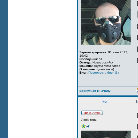
Зарегистрирован:
01 июл 2017,
19:42
Сообщения:
51
Откуда:
Новороссийск
Машина:
Toyota Vista Ardeo
О машине:
диванчик =)
Блог:
Посмотреть блог (1)
Вернуться к началу
kot_
З
Любитель