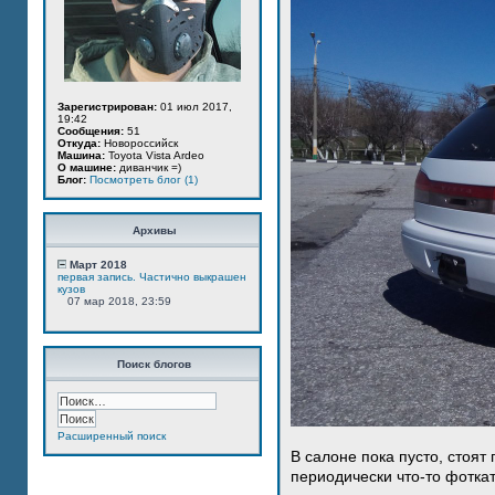
Зарегистрирован:
01 июл 2017,
19:42
Сообщения:
51
Откуда:
Новороссийск
Машина:
Toyota Vista Ardeo
О машине:
диванчик =)
Блог:
Посмотреть блог (1)
Архивы
Март 2018
первая запись. Частично выкрашен
кузов
07 мар 2018, 23:59
Поиск блогов
Расширенный поиск
В салоне пока пусто, стоят
периодически что-то фотка