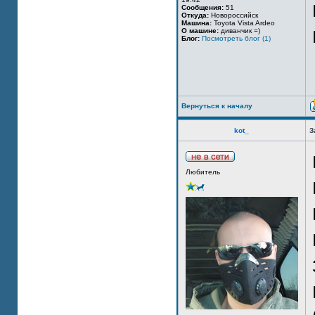
Сообщения:
51
Откуда:
Новороссийск
Машина:
Toyota Vista Ardeo
О машине:
диванчик =)
Блог:
Посмотреть блог (1)
Вернуться к началу
kot_
З
Любитель