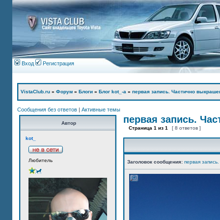
Вход
Регистрация
VistaClub.ru
»
Форум
»
Блоги
»
Блог kot_-а
»
первая запись. Частично выкраше
Сообщения без ответов
|
Активные темы
первая запись. Ча
Автор
Страница
1
из
1
[ 8 ответов ]
kot_
Любитель
Заголовок сообщения:
первая запись