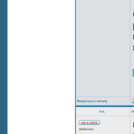
Вернуться к началу
kot_
З
Любитель