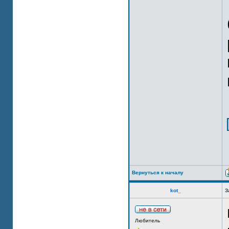
Вернуться к началу
kot_
З
Любитель