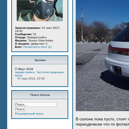
Зарегистрирован:
01 июл 2017,
19:42
Сообщения:
51
Откуда:
Новороссийск
Машина:
Toyota Vista Ardeo
О машине:
диванчик =)
Блог:
Посмотреть блог (1)
Архивы
Март 2018
первая запись. Частично выкрашен
кузов
07 мар 2018, 23:59
Поиск блогов
Расширенный поиск
В салоне пока пусто, стоят
периодически что-то фотка