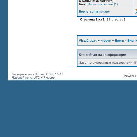
О машине:
диванчик =)
Блог:
Посмотреть блог (1)
Вернуться к началу
Страница
1
из
1
[ 8 ответов ]
VistaClub.ru
»
Форум
»
Блоги
»
Блог k
Кто сейчас на конференции
Зарегистрированные пользователи:
B
Текущее время: 10 авг 2026, 15:47
Powered b
Часовой пояс: UTC + 7 часов