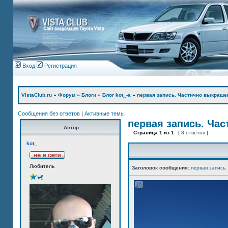
Вход
Регистрация
VistaClub.ru
»
Форум
»
Блоги
»
Блог kot_-а
»
первая запись. Частично выкраше
Сообщения без ответов
|
Активные темы
первая запись. Ча
Автор
Страница
1
из
1
[ 8 ответов ]
kot_
Любитель
Заголовок сообщения:
первая запись