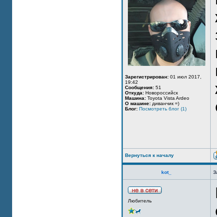
Зарегистрирован:
01 июл 2017,
19:42
Сообщения:
51
Откуда:
Новороссийск
Машина:
Toyota Vista Ardeo
О машине:
диванчик =)
Блог:
Посмотреть блог (1)
Вернуться к началу
kot_
З
Любитель