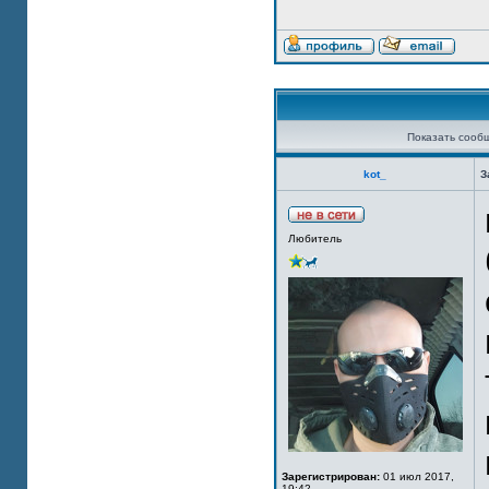
Показать сооб
kot_
З
Любитель
Зарегистрирован:
01 июл 2017,
19:42