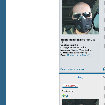
Зарегистрирован:
01 июл 2017,
19:42
Сообщения:
51
Откуда:
Новороссийск
Машина:
Toyota Vista Ardeo
О машине:
диванчик =)
Блог:
Посмотреть блог (1)
Вернуться к началу
kot_
З
Любитель