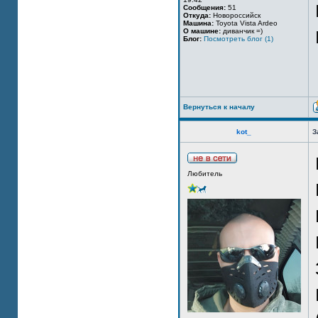
Сообщения:
51
Откуда:
Новороссийск
Машина:
Toyota Vista Ardeo
О машине:
диванчик =)
Блог:
Посмотреть блог (1)
Вернуться к началу
kot_
З
Любитель