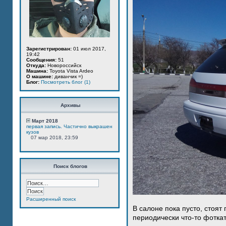
Зарегистрирован:
01 июл 2017,
19:42
Сообщения:
51
Откуда:
Новороссийск
Машина:
Toyota Vista Ardeo
О машине:
диванчик =)
Блог:
Посмотреть блог (1)
Архивы
Март 2018
первая запись. Частично выкрашен
кузов
07 мар 2018, 23:59
Поиск блогов
Расширенный поиск
В салоне пока пусто, стоят
периодически что-то фотка