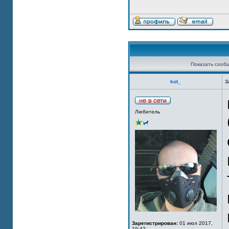
Показать сооб
kot_
З
Любитель
Зарегистрирован:
01 июл 2017,
19:42