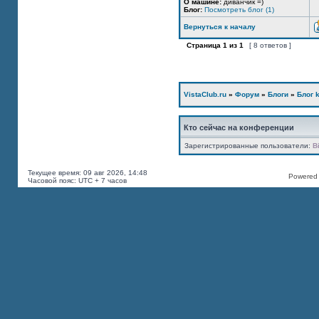
О машине:
диванчик =)
Блог:
Посмотреть блог (1)
Вернуться к началу
Страница
1
из
1
[ 8 ответов ]
VistaClub.ru
»
Форум
»
Блоги
»
Блог k
Кто сейчас на конференции
Зарегистрированные пользователи:
B
Текущее время: 09 авг 2026, 14:48
Powered b
Часовой пояс: UTC + 7 часов