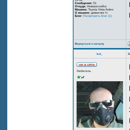
Сообщения:
51
Откуда:
Новороссийск
Машина:
Toyota Vista Ardeo
О машине:
диванчик =)
Блог:
Посмотреть блог (1)
Вернуться к началу
kot_
З
Любитель