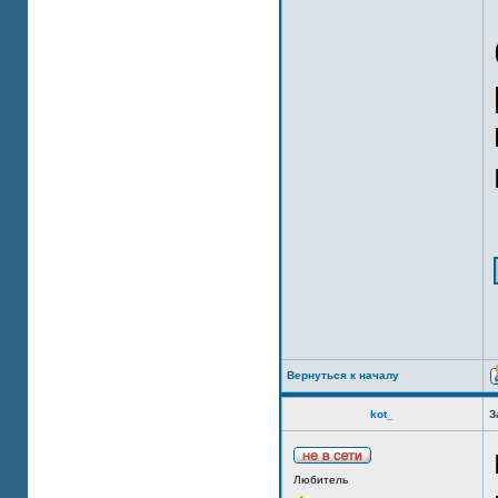
Вернуться к началу
kot_
З
Любитель