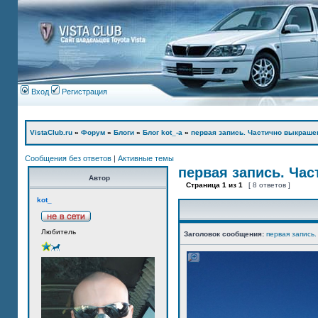
Вход
Регистрация
VistaClub.ru
»
Форум
»
Блоги
»
Блог kot_-а
»
первая запись. Частично выкраше
Сообщения без ответов
|
Активные темы
первая запись. Ча
Автор
Страница
1
из
1
[ 8 ответов ]
kot_
Любитель
Заголовок сообщения:
первая запись