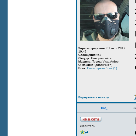
Зарегистрирован:
01 июл 2017,
19:42
Сообщения:
51
Откуда:
Новороссийск
Машина:
Toyota Vista Ardeo
О машине:
диванчик =)
Блог:
Посмотреть блог (1)
Вернуться к началу
kot_
З
Любитель