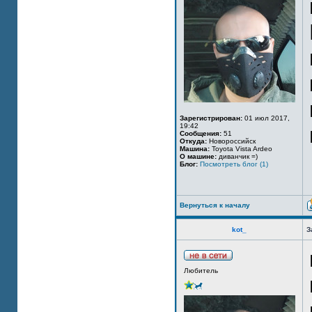
Зарегистрирован:
01 июл 2017,
19:42
Сообщения:
51
Откуда:
Новороссийск
Машина:
Toyota Vista Ardeo
О машине:
диванчик =)
Блог:
Посмотреть блог (1)
Вернуться к началу
kot_
З
Любитель