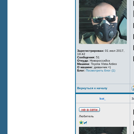
Зарегистрирован:
01 июл 2017,
19:42
Сообщения:
51
Откуда:
Новороссийск
Машина:
Toyota Vista Ardeo
О машине:
диванчик =)
Блог:
Посмотреть блог (1)
Вернуться к началу
kot_
З
Любитель