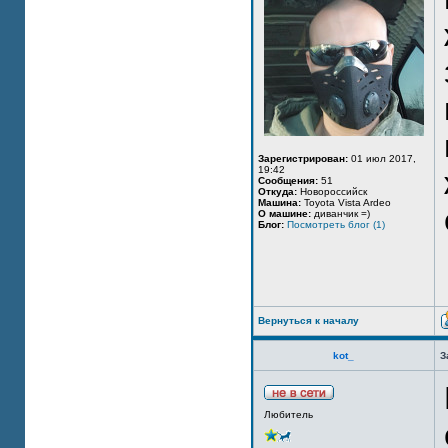
Зарегистрирован:
01 июл 2017,
19:42
Сообщения:
51
Откуда:
Новороссийск
Машина:
Toyota Vista Ardeo
О машине:
диванчик =)
Блог:
Посмотреть блог (1)
Вернуться к началу
kot_
З
Любитель