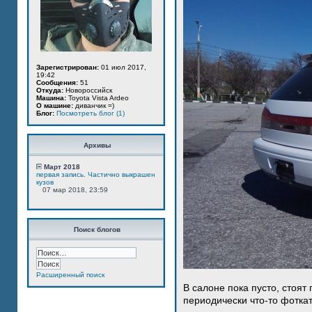
Зарегистрирован:
01 июл 2017,
19:42
Сообщения:
51
Откуда:
Новороссийск
Машина:
Toyota Vista Ardeo
О машине:
диванчик =)
Блог:
Посмотреть блог (1)
Архивы
Март 2018
первая запись. Частично выкрашен
кузов
07 мар 2018, 23:59
Поиск блогов
Расширенный поиск
В салоне пока пусто, стоят
периодически что-то фотка