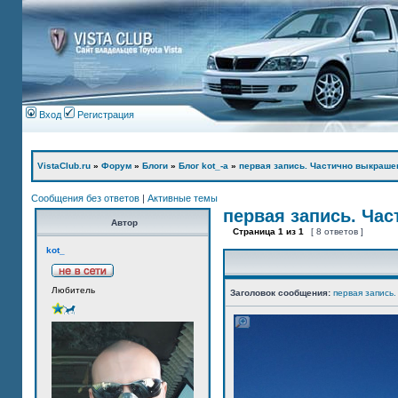
Вход
Регистрация
VistaClub.ru
»
Форум
»
Блоги
»
Блог kot_-а
»
первая запись. Частично выкраше
Сообщения без ответов
|
Активные темы
первая запись. Ча
Автор
Страница
1
из
1
[ 8 ответов ]
kot_
Любитель
Заголовок сообщения:
первая запись