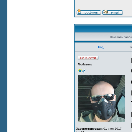
Показать сооб
kot_
З
Любитель
Зарегистрирован:
01 июл 2017,
19:42