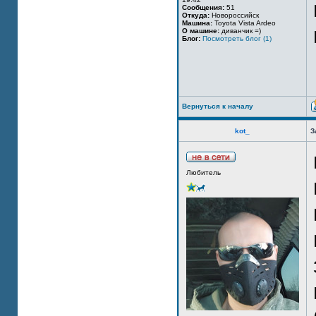
Сообщения:
51
Откуда:
Новороссийск
Машина:
Toyota Vista Ardeo
О машине:
диванчик =)
Блог:
Посмотреть блог (1)
Вернуться к началу
kot_
З
Любитель