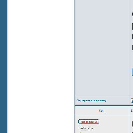
Вернуться к началу
kot_
З
Любитель