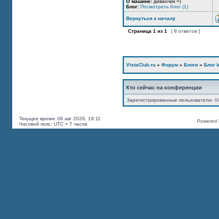
О машине:
диванчик =)
Блог:
Посмотреть блог (1)
Вернуться к началу
Страница
1
из
1
[ 8 ответов ]
VistaClub.ru
»
Форум
»
Блоги
»
Блог k
Кто сейчас на конференции
Зарегистрированные пользователи:
B
Текущее время: 09 авг 2026, 19:11
Powered b
Часовой пояс: UTC + 7 часов