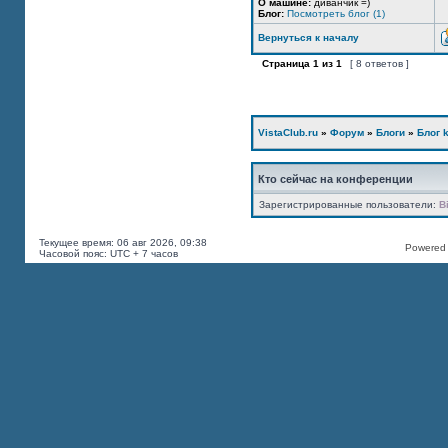
О машине:
диванчик =)
Блог:
Посмотреть блог (1)
Вернуться к началу
Страница
1
из
1
[ 8 ответов ]
VistaClub.ru
»
Форум
»
Блоги
»
Блог k
Кто сейчас на конференции
Зарегистрированные пользователи:
B
Текущее время: 06 авг 2026, 09:38
Powered b
Часовой пояс: UTC + 7 часов