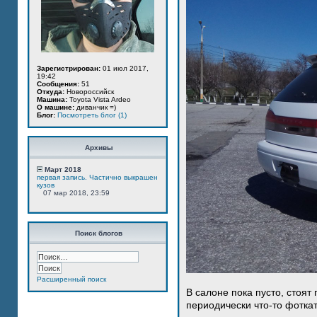
Зарегистрирован:
01 июл 2017,
19:42
Сообщения:
51
Откуда:
Новороссийск
Машина:
Toyota Vista Ardeo
О машине:
диванчик =)
Блог:
Посмотреть блог (1)
Архивы
Март 2018
первая запись. Частично выкрашен
кузов
07 мар 2018, 23:59
Поиск блогов
Расширенный поиск
В салоне пока пусто, стоят
периодически что-то фотка