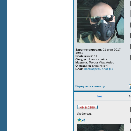
Зарегистрирован:
01 июл 2017,
19:42
Сообщения:
51
Откуда:
Новороссийск
Машина:
Toyota Vista Ardeo
О машине:
диванчик =)
Блог:
Посмотреть блог (1)
Вернуться к началу
kot_
З
Любитель