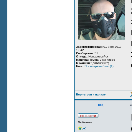
Зарегистрирован:
01 июл 2017,
19:42
Сообщения:
51
Откуда:
Новороссийск
Машина:
Toyota Vista Ardeo
О машине:
диванчик =)
Блог:
Посмотреть блог (1)
Вернуться к началу
kot_
З
Любитель