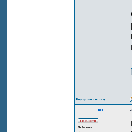
Вернуться к началу
kot_
З
Любитель