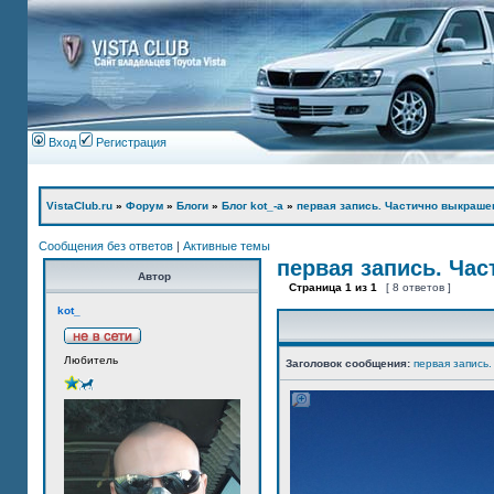
Вход
Регистрация
VistaClub.ru
»
Форум
»
Блоги
»
Блог kot_-а
»
первая запись. Частично выкраше
Сообщения без ответов
|
Активные темы
первая запись. Ча
Автор
Страница
1
из
1
[ 8 ответов ]
kot_
Любитель
Заголовок сообщения:
первая запись