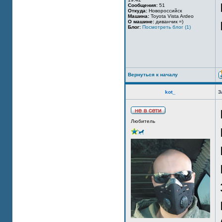
Сообщения:
51
Откуда:
Новороссийск
Машина:
Toyota Vista Ardeo
О машине:
диванчик =)
Блог:
Посмотреть блог (1)
Вернуться к началу
kot_
З
Любитель