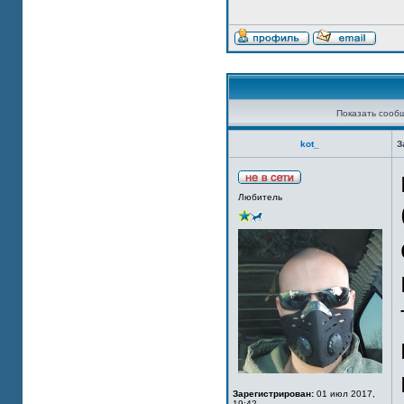
Показать сооб
kot_
З
Любитель
Зарегистрирован:
01 июл 2017,
19:42